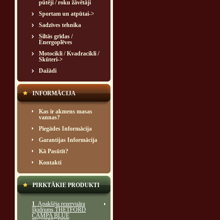
pūtēji / roku žāvētāji
Sportam un atpūtai->
Sadzīves tehnika
Siltās grīdas /
Energoplēves
Motocikli / Kvadracikli /
Skūteri->
Dažādi
INFORMĀCIJA
Kas ir akmens masas
vannas?
Piegādes Informācija
Garantijas Informācija
Kā Pasūtīt?
Kontakti
PIRKTĀKIE PRODUKTI
1
. Apakšēja rezervuāra
šķidrums THETFORD
CAMPA BLUE