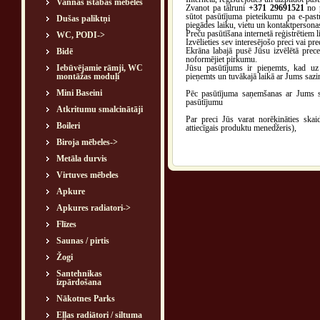
Vannas istabas mēbeles
Zvanot pa tālruni
+371 29691521
no p
sūtot pasūtījuma pieteikumu pa e-pas
Dušas paliktņi
piegādes laiku, vietu un kontaktpersona
Preču pasūtīšana internetā reģistrētiem l
WC, PODI->
Izvēlieties sev interesējošo preci vai p
Ekrāna labajā pusē Jūsu izvēlētā prece
Bidē
noformējiet pirkumu.
Iebūvējamie rāmji, WC
Jūsu pasūtījums ir pieņemts, kad uz 
montāžas moduļi
pieņemts un tuvākajā laikā ar Jums sazi
Mini Baseini
Pēc pasūtījuma saņemšanas ar Jums saz
pasūtījumu
Atkritumu smalcinātāji
Par preci Jūs varat norēķināties ska
Boileri
attiecīgais produktu menedžeris),
Biroja mēbeles->
Metāla durvis
Virtuves mēbeles
Apkure
Apkures radiatori->
Flīzes
Saunas / pirtis
Žogi
Santehnikas
izpārdošana
Nākotnes Parks
Eļļas radiātori / siltuma