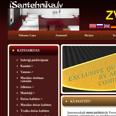
Sākuma Lapa
Jaunumi!
Akcijas
Iz
KATEGORIJAS
Izdevīgi piedāvājumi
Kamīni->
Vannas->
Masāžas sistēmas
vannām
Izlietnes->
Maisītāji->
Dušas kabīnes->
KĀ PASŪTĪT?
Masāžas dušas kabīnes
Tvaika dušas kabīnes
Internetveikalā
www.pablatu.lv
Preces
Internetā, reģistrējoties un aizpildot pa