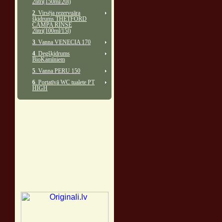
2litri(150ml/20l)
2
. Virsēja rezervuāra
šķidrums THETFORD
CAMPA RINSE
2litri(100ml/15l)
3
. Vanna VENECIA 170
4
. Degšķidrums
BioKamīniem
5
. Vanna PERU 150
6
. Portatīvā WC tualete PT
HIGH