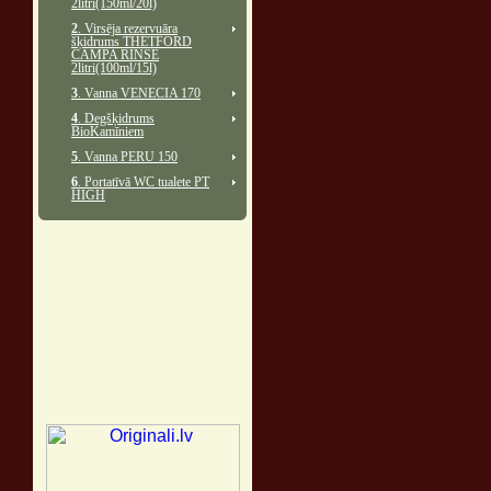
2litri(150ml/20l)
2
. Virsēja rezervuāra
šķidrums THETFORD
CAMPA RINSE
2litri(100ml/15l)
3
. Vanna VENECIA 170
4
. Degšķidrums
BioKamīniem
5
. Vanna PERU 150
6
. Portatīvā WC tualete PT
HIGH