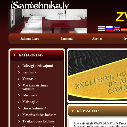
Sākuma Lapa
Jaunumi!
Akcijas
Iz
KATEGORIJAS
Izdevīgi piedāvājumi
Kamīni->
Vannas->
Masāžas sistēmas
vannām
Izlietnes->
Maisītāji->
Dušas kabīnes->
KĀ PASŪTĪT?
Masāžas dušas kabīnes
Tvaika dušas kabīnes
Internetveikalā
www.pablatu.lv
Preces
Internetā, reģistrējoties un aizpildot pa