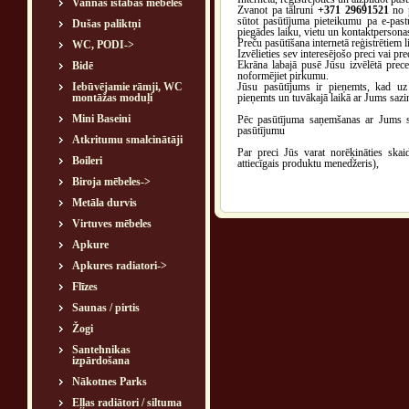
Vannas istabas mēbeles
Zvanot pa tālruni
+371 29691521
no p
sūtot pasūtījuma pieteikumu pa e-pas
Dušas paliktņi
piegādes laiku, vietu un kontaktpersona
Preču pasūtīšana internetā reģistrētiem l
WC, PODI->
Izvēlieties sev interesējošo preci vai p
Ekrāna labajā pusē Jūsu izvēlētā prece
Bidē
noformējiet pirkumu.
Iebūvējamie rāmji, WC
Jūsu pasūtījums ir pieņemts, kad uz 
montāžas moduļi
pieņemts un tuvākajā laikā ar Jums sazi
Mini Baseini
Pēc pasūtījuma saņemšanas ar Jums saz
pasūtījumu
Atkritumu smalcinātāji
Par preci Jūs varat norēķināties ska
Boileri
attiecīgais produktu menedžeris),
Biroja mēbeles->
Metāla durvis
Virtuves mēbeles
Apkure
Apkures radiatori->
Flīzes
Saunas / pirtis
Žogi
Santehnikas
izpārdošana
Nākotnes Parks
Eļļas radiātori / siltuma