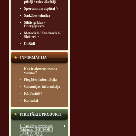
pūtēji / roku žāvētāji
Sportam un atpūtai->
Sadzīves tehnika
Siltās grīdas /
Energoplēves
Motocikli / Kvadracikli /
Skūteri->
Dažādi
INFORMĀCIJA
Kas ir akmens masas
vannas?
Piegādes Informācija
Garantijas Informācija
Kā Pasūtīt?
Kontakti
PIRKTĀKIE PRODUKTI
1
. Apakšēja rezervuāra
šķidrums THETFORD
CAMPA BLUE