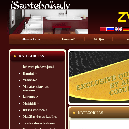
Sākuma Lapa
Jaunumi!
Akcijas
Iz
KATEGORIJAS
Izdevīgi piedāvājumi
Kamīni->
Vannas->
Masāžas sistēmas
vannām
Izlietnes->
Maisītāji->
Dušas kabīnes->
KATEGORIJAS
Masāžas dušas kabīnes
Tvaika dušas kabīnes