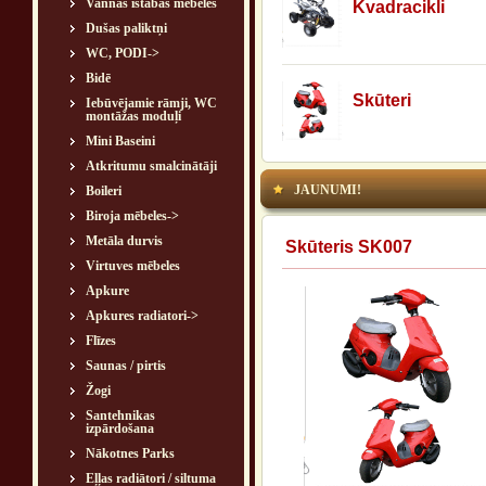
Vannas istabas mēbeles
Kvadracikli
Dušas paliktņi
WC, PODI->
Bidē
Skūteri
Iebūvējamie rāmji, WC
montāžas moduļi
Mini Baseini
Atkritumu smalcinātāji
JAUNUMI!
Boileri
Biroja mēbeles->
Metāla durvis
Skūteris SK007
Virtuves mēbeles
Apkure
Apkures radiatori->
Flīzes
Saunas / pirtis
Žogi
Santehnikas
izpārdošana
Nākotnes Parks
Eļļas radiātori / siltuma