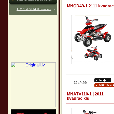
MNQD49-1 2111 kvadraci
1
. MNGC50 1450 motocikls
...
€249.00
MNATV110-1 | 2011
kvadracikls