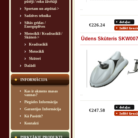
pūtēji / roku žāvētāji
Sportam un atpūtai->
...
Sadzīves tehnika
Siltās grīdas /
€226.24
Energoplēves
Motocikli / Kvadracikli /
Skūteri
->
Ūdens Skūteris SKW00
Kvadracikli
Motocikli
Skūteri
Dažādi
INFORMĀCIJA
Kas ir akmens masas
...
vannas?
Piegādes Informācija
Garantijas Informācija
€247.58
Kā Pasūtīt?
Kontakti
PIRKTĀKIE PRODUKTI