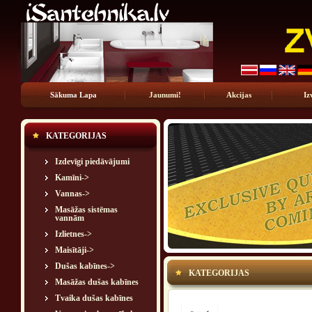
Sākuma Lapa
Jaunumi!
Akcijas
Iz
KATEGORIJAS
Izdevīgi piedāvājumi
Kamīni->
Vannas->
Masāžas sistēmas
vannām
Izlietnes->
Maisītāji->
Dušas kabīnes->
KATEGORIJAS
Masāžas dušas kabīnes
Tvaika dušas kabīnes