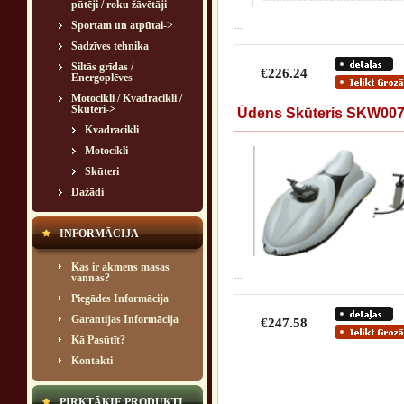
pūtēji / roku žāvētāji
Sportam un atpūtai->
...
Sadzīves tehnika
Siltās grīdas /
€226.24
Energoplēves
Motocikli / Kvadracikli /
Skūteri
->
Ūdens Skūteris SKW00
Kvadracikli
Motocikli
Skūteri
Dažādi
INFORMĀCIJA
Kas ir akmens masas
...
vannas?
Piegādes Informācija
Garantijas Informācija
€247.58
Kā Pasūtīt?
Kontakti
PIRKTĀKIE PRODUKTI