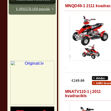
MNQD49-1 2111 kvadraci
1
. MNGC50 1450 motocikls
...
€249.00
MNATV110-1 | 2011
kvadracikls