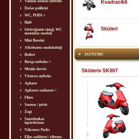
Vannas istabas mēbeles
Kvadracikli
Dušas paliktņi
WC, PODI->
Bidē
Skūteri
Iebūvējamie rāmji, WC
montāžas moduļi
Mini Baseini
Atkritumu smalcinātāji
JAUNUMI!
Boileri
Biroja mēbeles->
Metāla durvis
Skūteris SK007
Virtuves mēbeles
Apkure
Apkures radiatori->
Flīzes
Saunas / pirtis
Žogi
Santehnikas
izpārdošana
Nākotnes Parks
Eļļas radiātori / siltuma