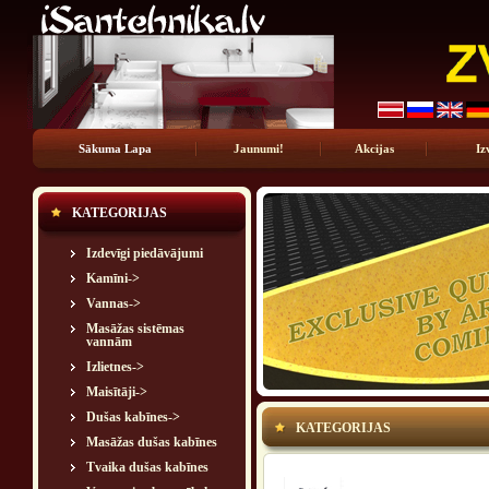
Sākuma Lapa
Jaunumi!
Akcijas
Iz
KATEGORIJAS
Izdevīgi piedāvājumi
Kamīni->
Vannas->
Masāžas sistēmas
vannām
Izlietnes->
Maisītāji->
Dušas kabīnes->
KATEGORIJAS
Masāžas dušas kabīnes
Tvaika dušas kabīnes