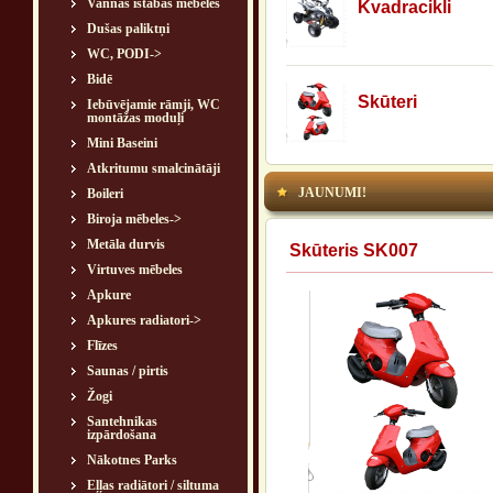
Vannas istabas mēbeles
Kvadracikli
Dušas paliktņi
WC, PODI->
Bidē
Skūteri
Iebūvējamie rāmji, WC
montāžas moduļi
Mini Baseini
Atkritumu smalcinātāji
JAUNUMI!
Boileri
Biroja mēbeles->
Metāla durvis
Skūteris SK007
Virtuves mēbeles
Apkure
Apkures radiatori->
Flīzes
Saunas / pirtis
Žogi
Santehnikas
izpārdošana
Nākotnes Parks
Eļļas radiātori / siltuma