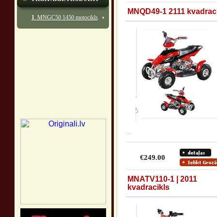
MNQD49-1 2111 kvadraci
1
. MNGC50 1450 motocikls
...
€249.00
MNATV110-1 | 2011
kvadracikls