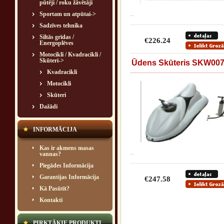
pūtēji / roku žāvētāji
Sportam un atpūtai->
...
Sadzīves tehnika
Siltās grīdas /
€226.24
Energoplēves
Motocikli / Kvadracikli /
Skūteri
->
Ūdens Skūteris SKW00
Kvadracikli
Motocikli
Skūteri
Dažādi
INFORMĀCIJA
Kas ir akmens masas
...
vannas?
Piegādes Informācija
Garantijas Informācija
€247.58
Kā Pasūtīt?
Kontakti
PIRKTĀKIE PRODUKTI