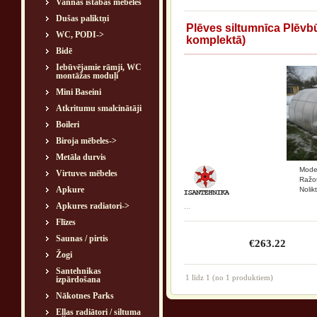
Vannas istabas mēbeles
Dušas paliktņi
Plēves siltumnīca Plēvb
WC, PODI->
komplektā)
Bidē
Iebūvējamie rāmji, WC
montāžas moduļi
Mini Baseini
Atkritumu smalcinātāji
Boileri
Biroja mēbeles->
Metāla durvis
Model
Virtuves mēbeles
Ražot
Apkure
Nolik
Apkures radiatori->
...
Flīzes
Saunas / pirtis
€263.22
Žogi
Santehnikas
1
līdz
1
(no
1
produktiem)
izpārdošana
Nākotnes Parks
Eļļas radiātori / siltuma