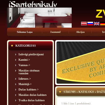
Sākuma Lapa
Jaunumi!
Akcijas
Iz
KATEGORIJAS
Izdevīgi piedāvājumi
Kamīni->
Vannas->
Masāžas sistēmas
vannām
Izlietnes->
Maisītāji->
Dušas kabīnes->
SĀKUMS
»
KATALOGS
»
DAŽĀ
Masāžas dušas kabīnes
Tvaika dušas kabīnes
1
līdz
1
(no
1
produktiem)