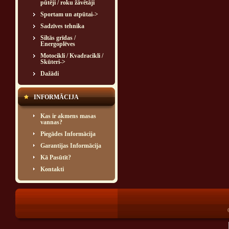
pūtēji / roku žāvētāji
Sportam un atpūtai->
Sadzīves tehnika
Siltās grīdas /
Energoplēves
Motocikli / Kvadracikli /
Skūteri->
Dažādi
INFORMĀCIJA
Kas ir akmens masas
vannas?
Piegādes Informācija
Garantijas Informācija
Kā Pasūtīt?
Kontakti
®