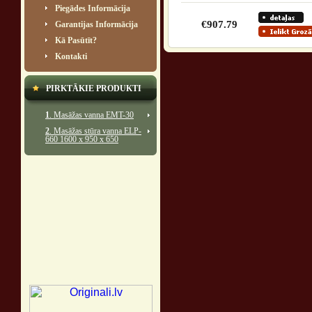
Piegādes Informācija
€907.79
Garantijas Informācija
Kā Pasūtīt?
Kontakti
PIRKTĀKIE PRODUKTI
1
. Masāžas vanna EMT-30
2
. Masāžas stūra vanna ELP-
660 1600 x 950 x 650