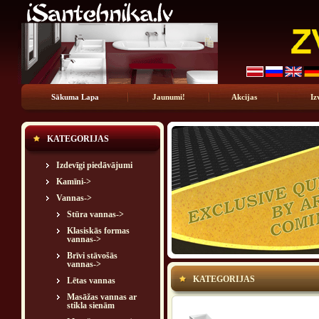
Sākuma Lapa
Jaunumi!
Akcijas
Iz
KATEGORIJAS
Izdevīgi piedāvājumi
Kamīni->
Vannas
->
Stūra vannas->
Klasiskās formas
vannas->
Brīvi stāvošās
vannas->
KATEGORIJAS
Lētas vannas
Masāžas vannas ar
stikla sienām