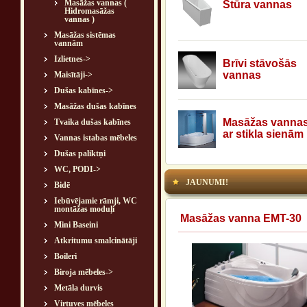
Masāžas vannas (
Stūra vannas
Hidromasāžas
vannas )
Masāžas sistēmas
vannām
Izlietnes->
Brīvi stāvošās
vannas
Maisītāji->
Dušas kabīnes->
Masāžas dušas kabīnes
Masāžas vanna
Tvaika dušas kabīnes
ar stikla sienām
Vannas istabas mēbeles
Dušas paliktņi
WC, PODI->
JAUNUMI!
Bidē
Iebūvējamie rāmji, WC
montāžas moduļi
Masāžas vanna EMT-30
Mini Baseini
Atkritumu smalcinātāji
Boileri
Biroja mēbeles->
Metāla durvis
Virtuves mēbeles