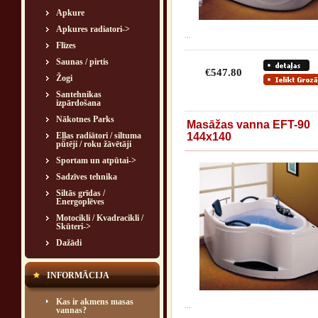
Apkure
Apkures radiatori->
...
Flīzes
Saunas / pirtis
€547.80
Žogi
Santehnikas
izpārdošana
Nākotnes Parks
Masāžas vanna EFT-90
Eļļas radiātori / siltuma
144x140
pūtēji / roku žāvētāji
Sportam un atpūtai->
Sadzīves tehnika
Siltās grīdas /
Energoplēves
Motocikli / Kvadracikli /
Skūteri->
Dažādi
INFORMĀCIJA
Kas ir akmens masas
...
vannas?