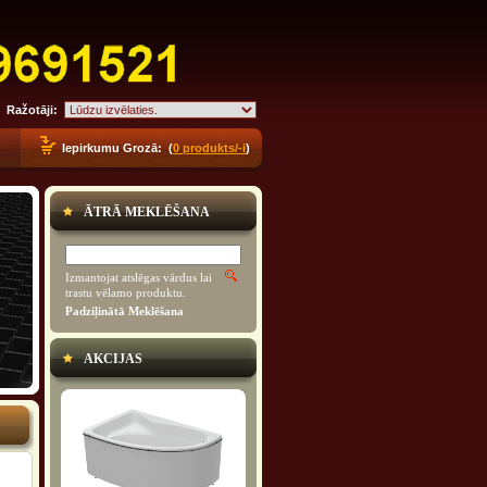
Ražotāji:
Iepirkumu Grozā: (
0 produkts/-i
)
ĀTRĀ MEKLĒŠANA
Izmantojat atslēgas vārdus lai
trastu vēlamo produktu.
Padziļinātā Meklēšana
AKCIJAS