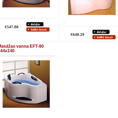
...
€547.80
€640.29
Masāžas vanna EFT-90
144x140