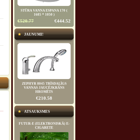
STŪRA VANNA ESPANA 170 (
1685 * 1050 )
€520.77
€444.52
JAUNUMI!
ZEPHYR 8045 TRĪSDAĻĪGS
VANNAS JAUCĒJKRĀNS
HROMĒTS
€210.58
ATSAUKSMES
FUTUR-E (ELEKTRONISKĀ) E-
CIGARETE