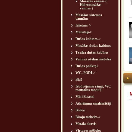
Masāžas vannas (
Hidromasāžas
vannas )
Masāžas sistēmas
vannām
Izlietnes->
Maisītāji->
Dušas kabīnes->
Masāžas dušas kabīnes
Tvaika dušas kabīnes
Vannas istabas mēbeles
Dušas paliktņi
WC, PODI->
Bidē
Iebūvējamie rāmji, WC
montāžas moduļi
Mini Baseini
Atkritumu smalcinātāji
Boileri
Biroja mēbeles->
Metāla durvis
Virtuves mēbeles