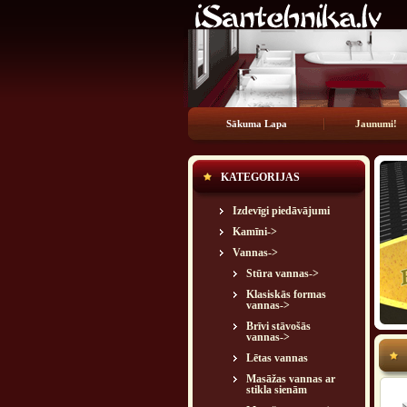
Sākuma Lapa
Jaunumi!
KATEGORIJAS
Izdevīgi piedāvājumi
Kamīni->
Vannas
->
Stūra vannas->
Klasiskās formas
vannas->
Brīvi stāvošās
vannas->
Lētas vannas
Masāžas vannas ar
stikla sienām