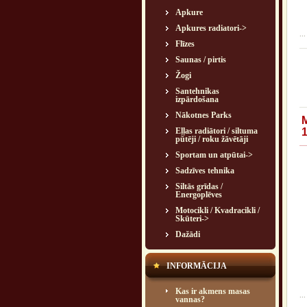
Apkure
Apkures radiatori->
...
Flīzes
Saunas / pirtis
Žogi
Santehnikas
izpārdošana
Nākotnes Parks
Eļļas radiātori / siltuma
pūtēji / roku žāvētāji
Sportam un atpūtai->
Sadzīves tehnika
Siltās grīdas /
Energoplēves
Motocikli / Kvadracikli /
Skūteri->
Dažādi
INFORMĀCIJA
Kas ir akmens masas
...
vannas?