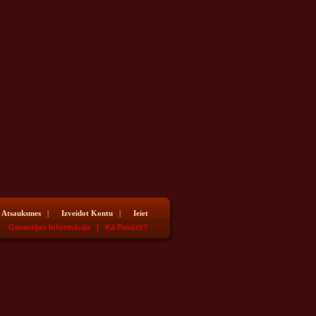
Atsauksmes
|
Izveidot Kontu
|
Ieiet
26
Garantijas Informācija
|
Kā Pasūtīt?