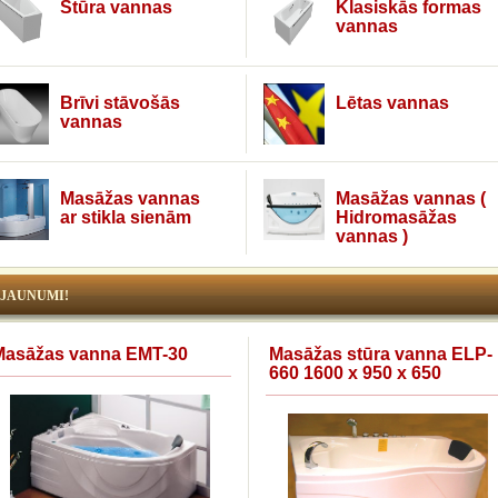
Stūra vannas
Klasiskās formas
vannas
Brīvi stāvošās
Lētas vannas
vannas
Masāžas vannas
Masāžas vannas (
ar stikla sienām
Hidromasāžas
vannas )
JAUNUMI!
Masāžas vanna EMT-30
Masāžas stūra vanna ELP-
660 1600 x 950 x 650