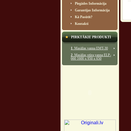
Piegādes Informācija
Garantijas Informācija
Kā Pasūtīt?
Kontakti
PIRKTĀKIE PRODUKTI
1
. Masāžas vanna EMT-30
2
. Masāžas stūra vanna ELP-
660 1600 x 950 x 650