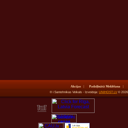
Akcijas
|
Padziļinātā Meklēšana
|
® i Santehnikas Veikals - Izveidoja:
UNIHOST.LV
© 20
Salidzini
cenas
portatīvajiem