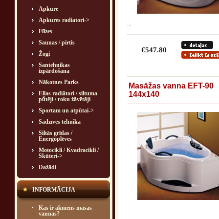
Apkure
Apkures radiatori->
...
Flīzes
Saunas / pirtis
€547.80
Žogi
Santehnikas
izpārdošana
Nākotnes Parks
Masāžas vanna EFT-90
Eļļas radiātori / siltuma
144x140
pūtēji / roku žāvētāji
Sportam un atpūtai->
Sadzīves tehnika
Siltās grīdas /
Energoplēves
Motocikli / Kvadracikli /
Skūteri->
Dažādi
INFORMĀCIJA
Kas ir akmens masas
...
vannas?