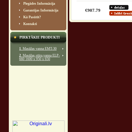
Piegādes Informācija
€907.79
Garantijas Informācija
Kā Pasūtīt?
Kontakti
PIRKTĀKIE PRODUKTI
1
. Masāžas vanna EMT-30
2
. Masāžas stūra vanna ELP-
660 1600 x 950 x 650