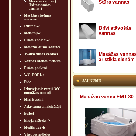
Masāžas vannas (
Stūra vannas
Hidromasāžas
vannas )
Masāžas sistēmas
vannām
Izlietnes->
Brīvi stāvošās
vannas
Maisītāji->
Dušas kabīnes->
Masāžas dušas kabīnes
Masāžas vanna
Tvaika dušas kabīnes
ar stikla sienām
Vannas istabas mēbeles
Dušas paliktņi
WC, PODI->
JAUNUMI!
Bidē
Iebūvējamie rāmji, WC
montāžas moduļi
Masāžas vanna EMT-30
Mini Baseini
Atkritumu smalcinātāji
Boileri
Biroja mēbeles->
Metāla durvis
Virtuves mēbeles