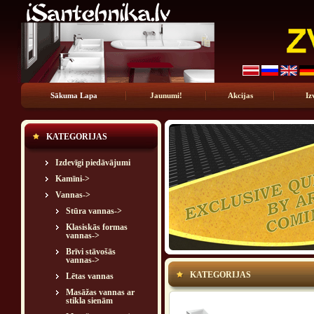
Sākuma Lapa
Jaunumi!
Akcijas
Iz
KATEGORIJAS
Izdevīgi piedāvājumi
Kamīni->
Vannas
->
Stūra vannas->
Klasiskās formas
vannas->
Brīvi stāvošās
vannas->
KATEGORIJAS
Lētas vannas
Masāžas vannas ar
stikla sienām