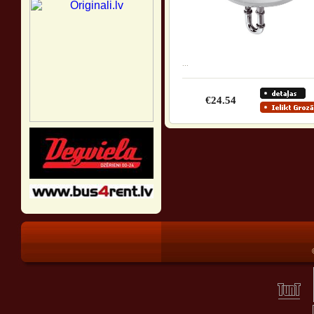
...
€24.54
®