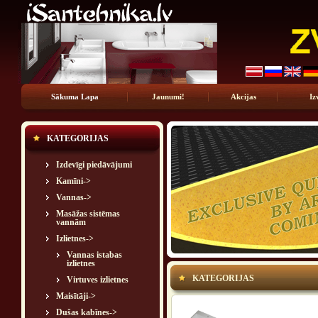
Sākuma Lapa
Jaunumi!
Akcijas
Iz
KATEGORIJAS
Izdevīgi piedāvājumi
Kamīni->
Vannas->
Masāžas sistēmas
vannām
Izlietnes
->
Vannas istabas
izlietnes
KATEGORIJAS
Virtuves izlietnes
Maisītāji->
Dušas kabīnes->