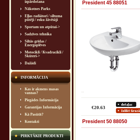
izpārdošana
President 45 88051
Nākotnes Parks
Eļļas radiātori / siltuma
pūtēji / roku žāvētāji
Sportam un atpūtai->
Sadzīves tehnika
Siltās grīdas /
Energoplēves
Motocikli / Kvadracikli /
Skūteri->
Dažādi
INFORMĀCIJA
Kas ir akmens masas
...
vannas?
Piegādes Informācija
Garantijas Informācija
€20.63
Kā Pasūtīt?
President 50 88050
Kontakti
PIRKTĀKIE PRODUKTI