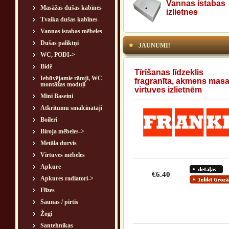
Vannas istabas
Masāžas dušas kabīnes
izlietnes
Tvaika dušas kabīnes
Vannas istabas mēbeles
Dušas paliktņi
JAUNUMI!
WC, PODI->
Bidē
Tīrīšanas līdzeklis
Iebūvējamie rāmji, WC
fragranīta, akmens mas
montāžas moduļi
virtuves izlietnēm
Mini Baseini
Atkritumu smalcinātāji
Boileri
Biroja mēbeles->
Metāla durvis
...
Virtuves mēbeles
Apkure
€6.40
Apkures radiatori->
Flīzes
Saunas / pirtis
Žogi
Santehnikas