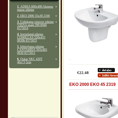
1
. ADRIA 600x400 Akmens
masas izlietne
2
. EKO 2000 35x30 2166
3
. Uzliekama virtuves izlietne
VIENA apaļa 390 0040
8575014
4
. Iegriežamā izlietne
COMILLAS 520x435
0030b 8575055
5
. Iebūvējama izlietne
CANTABRIA 565x485
0030 8575011
6
. Oskar SKC 420T
...
46x73,5cm
€22.48
EKO 2000 EKO 45 2319