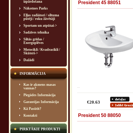
izpārdošana
President 45 88051
Nākotnes Parks
Eļļas radiātori / siltuma
pūtēji / roku žāvētāji
Sportam un atpūtai->
Sadzīves tehnika
Siltās grīdas /
Energoplēves
Motocikli / Kvadracikli /
Skūteri->
Dažādi
INFORMĀCIJA
Kas ir akmens masas
...
vannas?
Piegādes Informācija
Garantijas Informācija
€20.63
Kā Pasūtīt?
President 50 88050
Kontakti
PIRKTĀKIE PRODUKTI