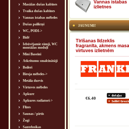
Vannas istabas
Masāžas dušas kabīnes
izlietnes
Tvaika dušas kabīnes
Vannas istabas mēbeles
Dušas paliktņi
JAUNUMI!
WC, PODI->
Bidē
Tīrīšanas līdzeklis
Iebūvējamie rāmji, WC
fragranīta, akmens mas
montāžas moduļi
virtuves izlietnēm
Mini Baseini
Atkritumu smalcinātāji
Boileri
Biroja mēbeles->
Metāla durvis
...
Virtuves mēbeles
Apkure
€6.40
Apkures radiatori->
Flīzes
Saunas / pirtis
Žogi
Santehnikas