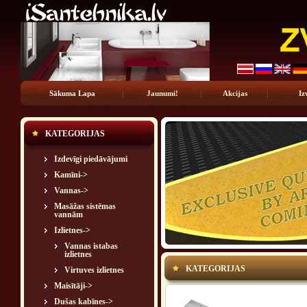
Sākuma Lapa
Jaunumi!
Akcijas
Iz
KATEGORIJAS
Izdevīgi piedāvājumi
Kamīni->
Vannas->
Masāžas sistēmas
vannām
Izlietnes
->
Vannas istabas
izlietnes
KATEGORIJAS
Virtuves izlietnes
Maisītāji->
Dušas kabīnes->