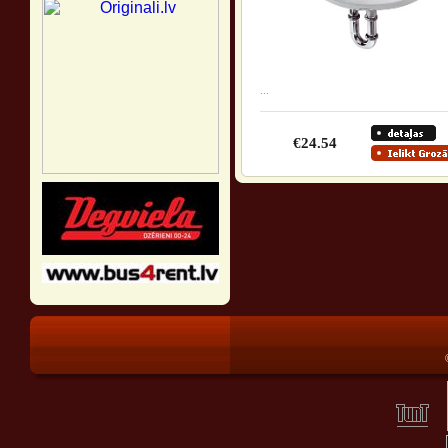
...
€24.54
®