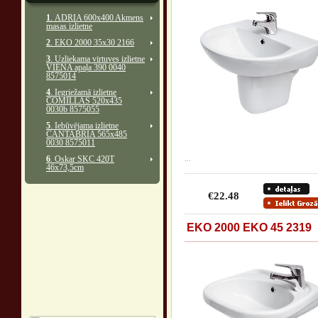
1
. ADRIA 600x400 Akmens
masas izlietne
2
. EKO 2000 35x30 2166
3
. Uzliekama virtuves izlietne
VIENA apaļa 390 0040
8575014
4
. Iegriežamā izlietne
COMILLAS 520x435
0030b 8575055
5
. Iebūvējama izlietne
CANTABRIA 565x485
0030 8575011
6
. Oskar SKC 420T
...
46x73,5cm
€22.48
EKO 2000 EKO 45 2319