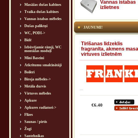
Vannas istabas
Masāžas dušas kabīnes
izlietnes
Tvaika dušas kabīnes
Vannas istabas mēbeles
Dušas paliktņi
JAUNUMI!
WC, PODI->
Bidē
Tīrīšanas līdzeklis
Iebūvējamie rāmji, WC
fragranīta, akmens mas
montāžas moduļi
virtuves izlietnēm
Mini Baseini
Atkritumu smalcinātāji
Boileri
Biroja mēbeles->
Metāla durvis
...
Virtuves mēbeles
Apkure
€6.40
Apkures radiatori->
Flīzes
Saunas / pirtis
Žogi
Santehnikas