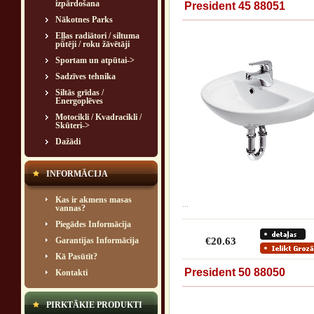
izpārdošana
President 45 88051
Nākotnes Parks
Eļļas radiātori / siltuma
pūtēji / roku žāvētāji
Sportam un atpūtai->
Sadzīves tehnika
Siltās grīdas /
Energoplēves
Motocikli / Kvadracikli /
Skūteri->
Dažādi
INFORMĀCIJA
Kas ir akmens masas
...
vannas?
Piegādes Informācija
Garantijas Informācija
€20.63
Kā Pasūtīt?
President 50 88050
Kontakti
PIRKTĀKIE PRODUKTI