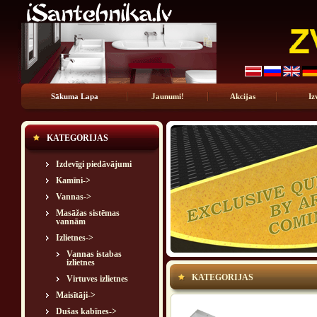
Sākuma Lapa
Jaunumi!
Akcijas
Iz
KATEGORIJAS
Izdevīgi piedāvājumi
Kamīni->
Vannas->
Masāžas sistēmas
vannām
Izlietnes
->
Vannas istabas
izlietnes
KATEGORIJAS
Virtuves izlietnes
Maisītāji->
Dušas kabīnes->