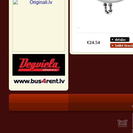
...
€24.54
®