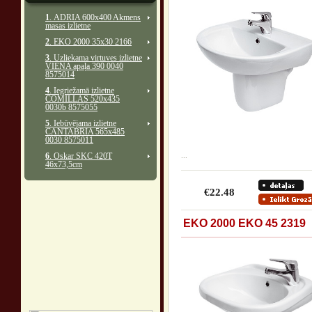
1
. ADRIA 600x400 Akmens
masas izlietne
2
. EKO 2000 35x30 2166
3
. Uzliekama virtuves izlietne
VIENA apaļa 390 0040
8575014
4
. Iegriežamā izlietne
COMILLAS 520x435
0030b 8575055
5
. Iebūvējama izlietne
CANTABRIA 565x485
0030 8575011
6
. Oskar SKC 420T
...
46x73,5cm
€22.48
EKO 2000 EKO 45 2319