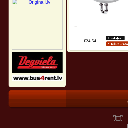
...
€24.54
®