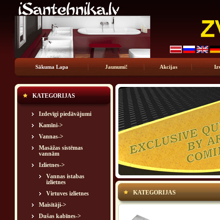
Sākuma Lapa
Jaunumi!
Akcijas
Iz
KATEGORIJAS
Izdevīgi piedāvājumi
Kamīni->
Vannas->
Masāžas sistēmas
vannām
Izlietnes
->
Vannas istabas
izlietnes
KATEGORIJAS
Virtuves izlietnes
Maisītāji->
Dušas kabīnes->