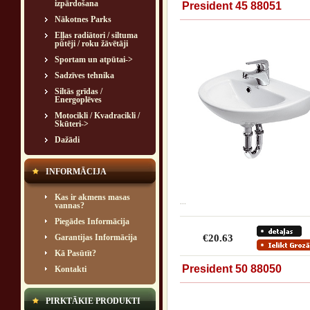
izpārdošana
President 45 88051
Nākotnes Parks
Eļļas radiātori / siltuma
pūtēji / roku žāvētāji
Sportam un atpūtai->
Sadzīves tehnika
Siltās grīdas /
Energoplēves
Motocikli / Kvadracikli /
Skūteri->
Dažādi
INFORMĀCIJA
Kas ir akmens masas
...
vannas?
Piegādes Informācija
Garantijas Informācija
€20.63
Kā Pasūtīt?
President 50 88050
Kontakti
PIRKTĀKIE PRODUKTI