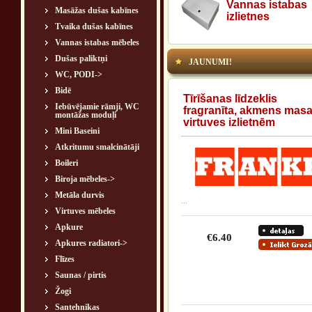
Vannas istabas
Masāžas dušas kabīnes
izlietnes
Tvaika dušas kabīnes
Vannas istabas mēbeles
Dušas paliktņi
JAUNUMI!
WC, PODI->
Bidē
Tīrīšanas līdzeklis
Iebūvējamie rāmji, WC
fragranīta, akmens mas
montāžas moduļi
virtuves izlietnēm
Mini Baseini
Atkritumu smalcinātāji
Boileri
Biroja mēbeles->
Metāla durvis
...
Virtuves mēbeles
Apkure
€6.40
Apkures radiatori->
Flīzes
Saunas / pirtis
Žogi
Santehnikas