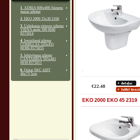
1
. ADRIA 600x400 Akmens
masas izlietne
2
. EKO 2000 35x30 2166
3
. Uzliekama virtuves izlietne
VIENA apaļa 390 0040
8575014
4
. Iegriežamā izlietne
COMILLAS 520x435
0030b 8575055
5
. Iebūvējama izlietne
CANTABRIA 565x485
0030 8575011
6
. Oskar SKC 420T
...
46x73,5cm
€22.48
EKO 2000 EKO 45 2319