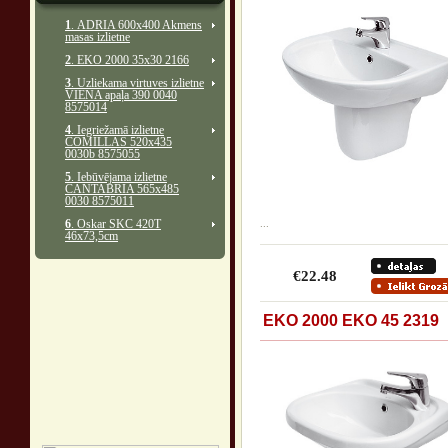
1
. ADRIA 600x400 Akmens
masas izlietne
2
. EKO 2000 35x30 2166
3
. Uzliekama virtuves izlietne
VIENA apaļa 390 0040
8575014
4
. Iegriežamā izlietne
COMILLAS 520x435
0030b 8575055
5
. Iebūvējama izlietne
CANTABRIA 565x485
0030 8575011
6
. Oskar SKC 420T
...
46x73,5cm
€22.48
EKO 2000 EKO 45 2319