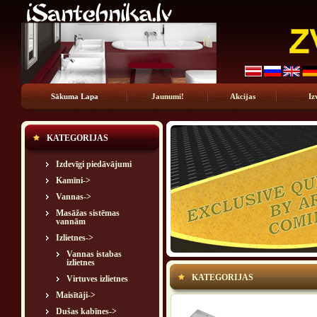
Sākuma Lapa
Jaunumi!
Akcijas
Iz
KATEGORIJAS
Izdevīgi piedāvājumi
Kamīni->
Vannas->
Masāžas sistēmas
vannām
Izlietnes
->
Vannas istabas
izlietnes
KATEGORIJAS
Virtuves izlietnes
Maisītāji->
Dušas kabīnes->