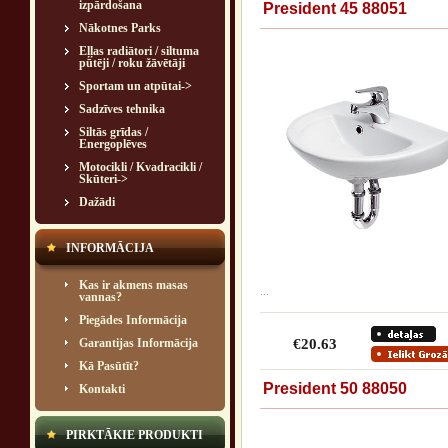
izpārdošana
President 45 88051
Nākotnes Parks
Eļļas radiātori / siltuma
pūtēji / roku žāvētāji
Sportam un atpūtai->
Sadzīves tehnika
Siltās grīdas /
Energoplēves
Motocikli / Kvadracikli /
Skūteri->
Dažādi
INFORMĀCIJA
Kas ir akmens masas
...
vannas?
Piegādes Informācija
Garantijas Informācija
€20.63
Kā Pasūtīt?
President 50 88050
Kontakti
PIRKTĀKIE PRODUKTI