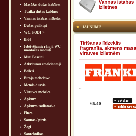
Vannas istabas
Masāžas dušas kabīnes
izlietnes
Tvaika dušas kabīnes
Vannas istabas mēbeles
Dušas paliktņi
JAUNUMI!
WC, PODI->
Bidē
Tīrīšanas līdzeklis
Iebūvējamie rāmji, WC
fragranīta, akmens mas
montāžas moduļi
virtuves izlietnēm
Mini Baseini
Atkritumu smalcinātāji
Boileri
Biroja mēbeles->
Metāla durvis
...
Virtuves mēbeles
Apkure
€6.40
Apkures radiatori->
Flīzes
Saunas / pirtis
Žogi
Santehnikas