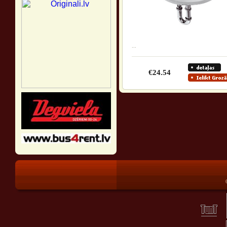
...
€24.54
®