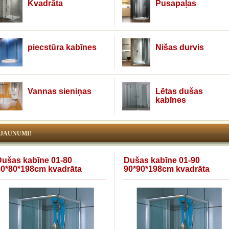
Kvadrāta
Pusapaļas
piecstūra kabīnes
Nišas durvis
Vannas sieniņas
Lētas dušas
kabīnes
JAUNUMI!
Dušas kabīne 01-80
Dušas kabīne 01-90
80*80*198cm kvadrāta
90*90*198cm kvadrāta