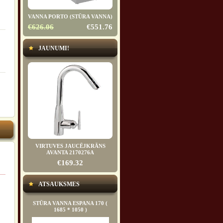
VANNA PORTO (STŪRA VANNA)
€626.06
€551.76
JAUNUMI!
VIRTUVES JAUCĒJKRĀNS
AVANTA 2170276A
€169.32
ATSAUKSMES
STŪRA VANNA ESPANA 170 (
1685 * 1050 )