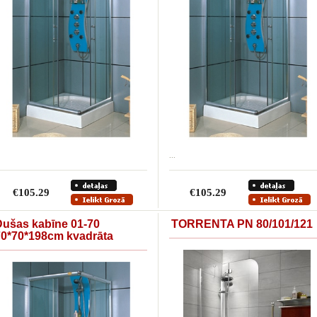
...
€105.29
€105.29
Dušas kabīne 01-70
TORRENTA PN 80/101/121
70*70*198cm kvadrāta