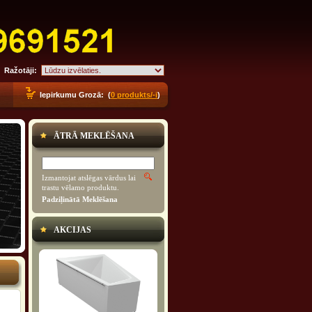
Ražotāji:
Iepirkumu Grozā: (
0 produkts/-i
)
ĀTRĀ MEKLĒŠANA
Izmantojat atslēgas vārdus lai
trastu vēlamo produktu.
Padziļinātā Meklēšana
AKCIJAS