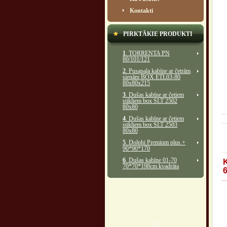
Kontakti
PIRKTĀKIE PRODUKTI
1
. TORRENTA PN
80/101/121
2
. Pusapaļa kabīne ar četrām
sienām BOX ETL03-80
80x80x215
3
. Dušas kabīne ar četiem
stikliem box SLT 2502
80x80
...
4
. Dušas kabīne ar četiem
stikliem box SLT 2503
80x80
5
. Dolphi Premium plus +
90*90*170
6
. Dušas kabīne 01-70
70*70*198cm kvadrāta