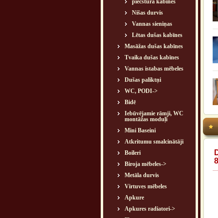
piecstūra kabīnes
Nišas durvis
Vannas sieniņas
Lētas dušas kabīnes
Masāžas dušas kabīnes
Tvaika dušas kabīnes
Vannas istabas mēbeles
Dušas paliktņi
WC, PODI->
Bidē
Iebūvējamie rāmji, WC
montāžas moduļi
Mini Baseini
Atkritumu smalcinātāji
Boileri
Biroja mēbeles->
Metāla durvis
Virtuves mēbeles
Apkure
Apkures radiatori->