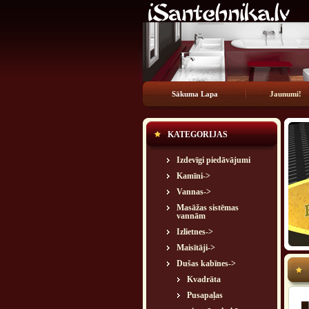
Sākuma Lapa
Jaunumi!
KATEGORIJAS
Izdevīgi piedāvājumi
Kamīni->
Vannas->
Masāžas sistēmas
vannām
Izlietnes->
Maisītāji->
Dušas kabīnes
->
Kvadrāta
Pusapaļas