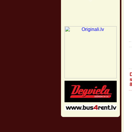
...
s