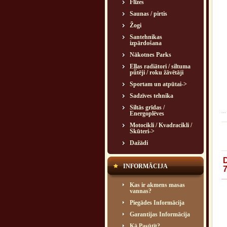
Flīzes
Saunas / pirtis
Žogi
Santehnikas
izpārdošana
Nākotnes Parks
Eļļas radiātori / siltuma
pūtēji / roku žāvētāji
Sportam un atpūtai->
Sadzīves tehnika
Siltās grīdas /
...
Energoplēves
Motocikli / Kvadracikli /
Skūteri->
Dažādi
INFORMĀCIJA
Kas ir akmens masas
vannas?
Piegādes Informācija
Garantijas Informācija
Kā Pasūtīt?