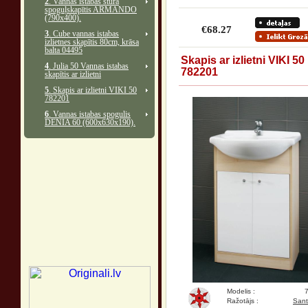
2
. Vannas istabas stūra
spoguļskapītis ARMANDO
(790x400).
€68.27
3
. Cube vannas istabas
izlietnes skapītis 80cm, krāsa
balta 04495
Skapis ar izlietni VIKI 50
4
. Julia 50 Vannas istabas
782201
skapītis ar izlietni
5
. Skapis ar izlietni VIKI 50
782201
6
. Vannas istabas spogulis
DENIA 60 (600x630x190).
Modelis :
Ražotājs :
Sant