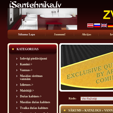
Sākuma Lapa
Jaunumi!
Akcijas
Iz
KATEGORIJAS
Izdevīgi piedāvājumi
Kamīni->
Vannas->
Masāžas sistēmas
vannām
Izlietnes->
Maisītāji->
Dušas kabīnes->
Rādīt:
Masāžas dušas kabīnes
Tvaika dušas kabīnes
SĀKUMS
»
KATALOGS
»
VANN