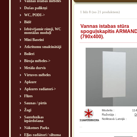
Vannas istabas mēbeles
Dušas paliktņi
1
līdz
8
(no
21
produktiem)
WC, PODI->
Bidē
Vannas istabas stūra
Iebūvējamie rāmji, WC
spoguļskapītis ARMAN
montāžas moduļi
(790x400).
Mini Baseini
Atkritumu smalcinātāji
Boileri
Biroja mēbeles->
Metāla durvis
Virtuves mēbeles
Apkure
Apkures radiatori->
Flīzes
Saunas / pirtis
Žogi
Modelis :
11
Ražotājs :
D
Santehnikas
Noliktavā Latvijā :
izpārdošana
...
Nākotnes Parks
Eļļas radiātori / siltuma