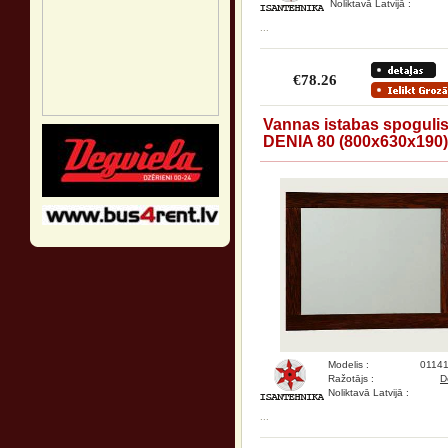
Noliktavā Latvijā :
...
€78.26
Vannas istabas spoguli
DENIA 80 (800x630x190)
Modelis :
0114
Ražotājs :
D
Noliktavā Latvijā :
...