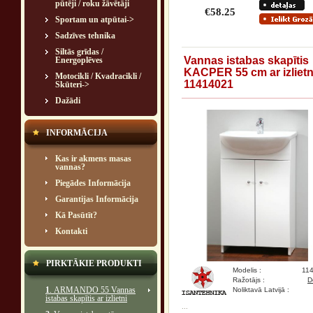
pūtēji / roku žāvētāji
€58.25
Sportam un atpūtai->
Sadzīves tehnika
Siltās grīdas /
Vannas istabas skapītis
Energoplēves
KACPER 55 cm ar izlietn
Motocikli / Kvadracikli /
11414021
Skūteri->
Dažādi
INFORMĀCIJA
Kas ir akmens masas
vannas?
Piegādes Informācija
Garantijas Informācija
Kā Pasūtīt?
Kontakti
PIRKTĀKIE PRODUKTI
Modelis :
11
Ražotājs :
D
1
. ARMANDO 55 Vannas
Noliktavā Latvijā :
istabas skapītis ar izlietni
...