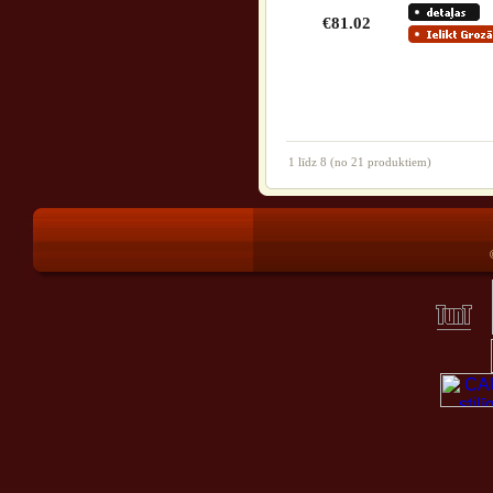
€81.02
1
līdz
8
(no
21
produktiem)
®