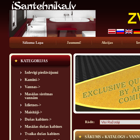
Sākuma Lapa
Jaunumi!
Akcijas
Iz
KATEGORIJAS
Izdevīgi piedāvājumi
Kamīni->
Vannas->
Masāžas sistēmas
vannām
Izlietnes->
Maisītāji->
Dušas kabīnes->
Rādīt:
Masāžas dušas kabīnes
Tvaika dušas kabīnes
SĀKUMS
»
KATALOGS
»
VANN