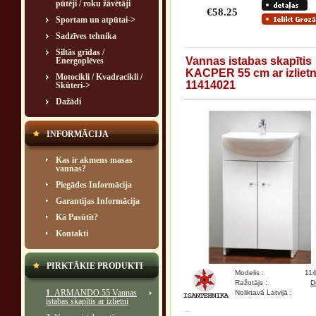
pūtēji / roku žāvētāji
€58.25
Sportam un atpūtai->
Sadzīves tehnika
Siltās grīdas /
Vannas istabas skapītis
Energoplēves
KACPER 55 cm ar izlietn
Motocikli / Kvadracikli /
11414021
Skūteri->
Dažādi
INFORMĀCIJA
Kas ir akmens masas
vannas?
Piegādes Informācija
Garantijas Informācija
Kā Pasūtīt?
Kontakti
PIRKTĀKIE PRODUKTI
Modelis :
11
Ražotājs :
D
1
. ARMANDO 55 Vannas
Noliktavā Latvijā :
istabas skapītis ar izlietni
...