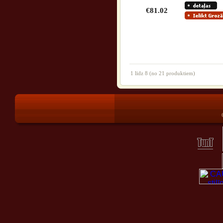
€81.02
1
līdz
8
(no
21
produktiem)
®