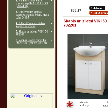
2
. Vannas istabas stūra
spoguļskapītis ARMANDO
(790x400).
€68.27
3
. Cube vannas istabas
izlietnes skapītis 80cm, krāsa
balta 04495
Skapis ar izlietni VIKI 50
4
. Julia 50 Vannas istabas
782201
skapītis ar izlietni
5
. Skapis ar izlietni VIKI 50
782201
6
. Vannas istabas spogulis
DENIA 60 (600x630x190).
Modelis :
Ražotājs :
Sant