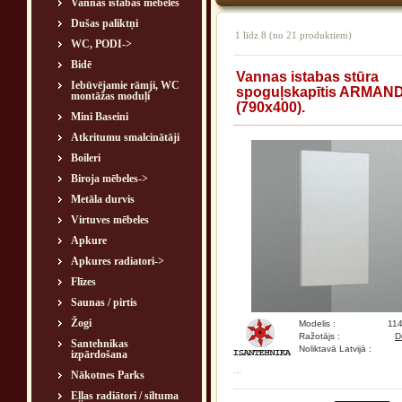
Vannas istabas mēbeles
Dušas paliktņi
1
līdz
8
(no
21
produktiem)
WC, PODI->
Bidē
Vannas istabas stūra
Iebūvējamie rāmji, WC
spoguļskapītis ARMAN
montāžas moduļi
(790x400).
Mini Baseini
Atkritumu smalcinātāji
Boileri
Biroja mēbeles->
Metāla durvis
Virtuves mēbeles
Apkure
Apkures radiatori->
Flīzes
Saunas / pirtis
Žogi
Modelis :
11
Ražotājs :
D
Santehnikas
Noliktavā Latvijā :
izpārdošana
...
Nākotnes Parks
Eļļas radiātori / siltuma