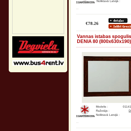
Noliktavā Latvijā :
...
€78.26
Vannas istabas spoguli
DENIA 80 (800x630x190)
Modelis :
0114
Ražotājs :
D
Noliktavā Latvijā :
...