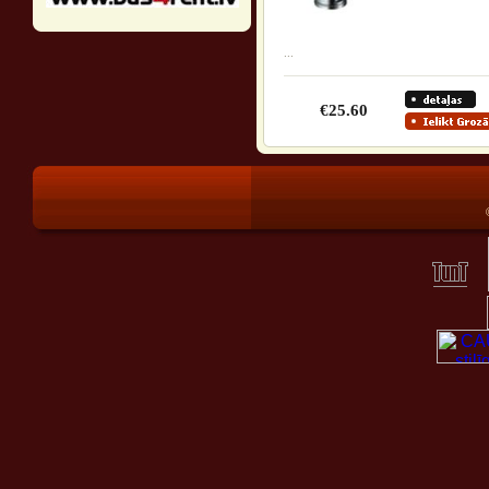
...
€25.60
®