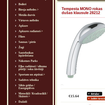
Boileri
Tempesta MONO rokas
Biroja mēbeles->
dušas klausule 28212
Metāla durvis
Virtuves mēbeles
Apkure
Apkures radiatori->
Flīzes
Saunas / pirtis
Žogi
Santehnikas
izpārdošana
Nākotnes Parks
Eļļas radiātori / siltuma
pūtēji / roku žāvētāji
Sportam un atpūtai->
Sadzīves tehnika
...
Siltās grīdas /
Energoplēves
Motocikli / Kvadracikli /
€15.64
Skūteri->
Dažādi