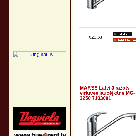
...
€21.33
MARSS Latvijā ražots
virtuves jaucējkāns MG-
3250 7103001