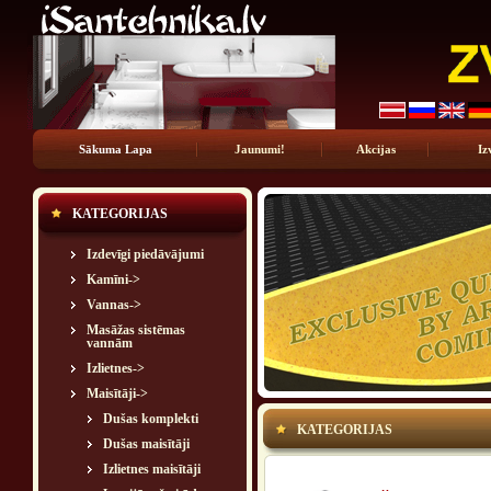
Sākuma Lapa
Jaunumi!
Akcijas
Iz
KATEGORIJAS
Izdevīgi piedāvājumi
Kamīni->
Vannas->
Masāžas sistēmas
vannām
Izlietnes->
Maisītāji
->
Dušas komplekti
KATEGORIJAS
Dušas maisītāji
Izlietnes maisītāji