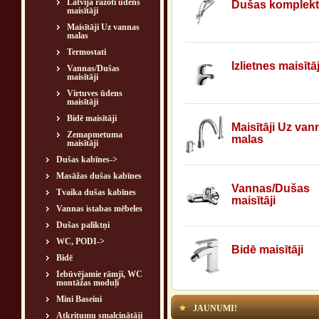
Latvijā ražoti ūdens
Dušas komplekt
maisītāji
Maisītāji Uz vannas
malas
Termostati
Izlietnes maisītāj
Vannas/Dušas
maisītāji
Virtuves ūdens
maisītāji
Bidē maisītāji
Maisītāji Uz van
Zemapmetuma
malas
maisītāji
Dušas kabīnes->
Masāžas dušas kabīnes
Vannas/Dušas
Tvaika dušas kabīnes
maisītāji
Vannas istabas mēbeles
Dušas paliktņi
WC, PODI->
Bidē maisītāji
Bidē
Iebūvējamie rāmji, WC
montāžas moduļi
Mini Baseini
JAUNUMI!
Atkritumu smalcinātāji