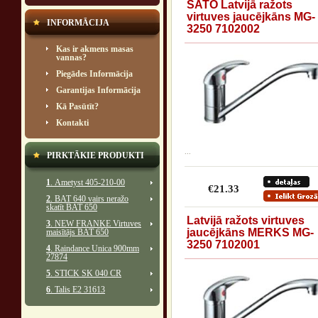
SATO Latvijā ražots
virtuves jaucējkāns MG-
INFORMĀCIJA
3250 7102002
Kas ir akmens masas
vannas?
Piegādes Informācija
Garantijas Informācija
Kā Pasūtīt?
Kontakti
...
PIRKTĀKIE PRODUKTI
1
. Ametyst 405-210-00
€21.33
2
. BAT 640 vairs neražo
skatīt BAT 650
Latvijā ražots virtuves
3
. NEW FRANKE Virtuves
jaucējkāns MERKS MG-
maisītājs BAT 650
3250 7102001
4
. Raindance Unica 900mm
27874
5
. STICK SK 040 CR
6
. Talis E2 31613