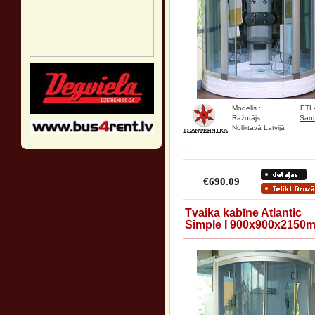
Modelis :
ETL
Ražotājs :
Sant
Noliktavā Latvijā :
...
€690.09
Tvaika kabīne Atlantic
Simple I 900x900x2150