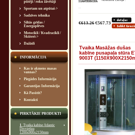
pūtēji / roku žāvētāji
...
Sportam un atpūtai->
Sadzīves tehnika
Siltās grīdas /
€613.26
€567.73
Energoplēves
Motocikli / Kvadracikli /
Skūteri->
Dažādi
Tvaika Masāžas dušas
kabīne pusapaļa stūra E
INFORMĀCIJA
9003T (1150X900X2150
Kas ir akmens masas
vannas?
Piegādes Informācija
Garantijas Informācija
Kā Pasūtīt?
Kontakti
PIRKTĀKIE PRODUKTI
1
. Tvaika kabīne Atlantic
Divvietīga
1200x900x2150mm