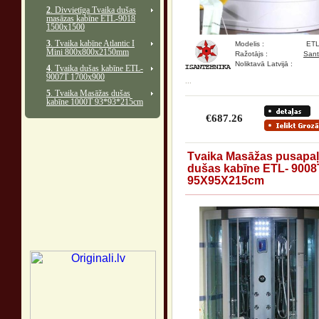
2
. Divvietīga Tvaika dušas
masāzas kabīne ETL-9018
1500x1500
3
. Tvaika kabīne Atlantic I
Modelis :
ET
Mini 800x800x2150mm
Ražotājs :
Sant
Noliktavā Latvijā :
4
. Tvaika dušas kabīne ETL-
9007T 1700x900
...
5
. Tvaika Masāžas dušas
kabīne 1000T 93*93*215cm
€687.26
Tvaika Masāžas pusapa
dušas kabīne ETL- 9008
95X95X215cm