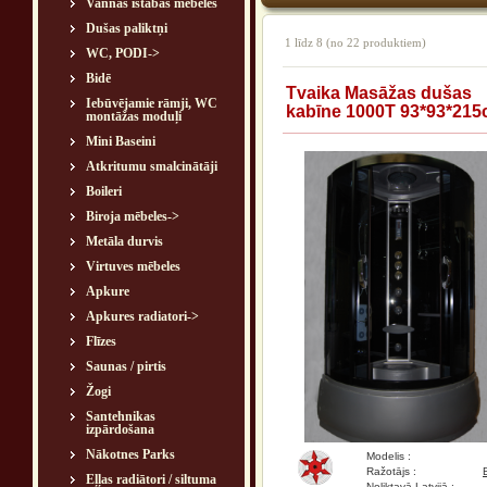
Vannas istabas mēbeles
Dušas paliktņi
1
līdz
8
(no
22
produktiem)
WC, PODI->
Bidē
Tvaika Masāžas dušas
Iebūvējamie rāmji, WC
kabīne 1000T 93*93*21
montāžas moduļi
Mini Baseini
Atkritumu smalcinātāji
Boileri
Biroja mēbeles->
Metāla durvis
Virtuves mēbeles
Apkure
Apkures radiatori->
Flīzes
Saunas / pirtis
Žogi
Santehnikas
izpārdošana
Nākotnes Parks
Modelis :
Ražotājs :
Eļļas radiātori / siltuma
Noliktavā Latvijā :