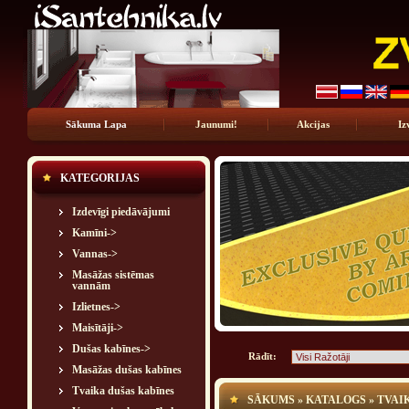
Sākuma Lapa
Jaunumi!
Akcijas
Iz
KATEGORIJAS
Izdevīgi piedāvājumi
Kamīni->
Vannas->
Masāžas sistēmas
vannām
Izlietnes->
Maisītāji->
Dušas kabīnes->
Rādīt:
Masāžas dušas kabīnes
Tvaika dušas kabīnes
SĀKUMS
»
KATALOGS
»
TVAI