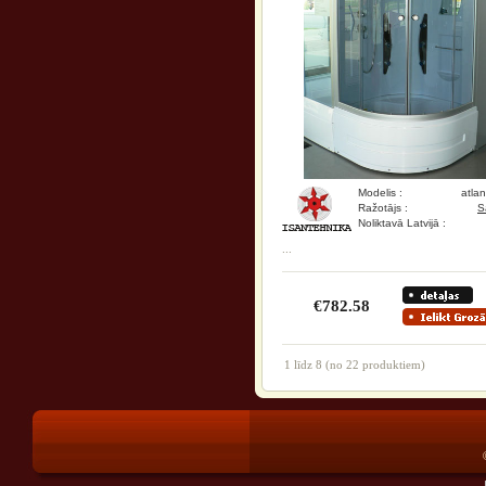
Modelis :
atlan
Ražotājs :
S
Noliktavā Latvijā :
...
€782.58
1
līdz
8
(no
22
produktiem)
®