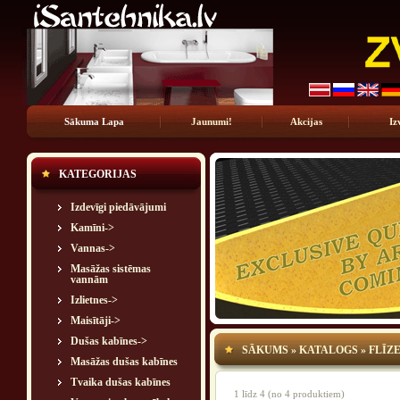
Sākuma Lapa
Jaunumi!
Akcijas
Iz
KATEGORIJAS
Izdevīgi piedāvājumi
Kamīni->
Vannas->
Masāžas sistēmas
vannām
Izlietnes->
Maisītāji->
Dušas kabīnes->
SĀKUMS
»
KATALOGS
»
FLĪZ
Masāžas dušas kabīnes
Tvaika dušas kabīnes
1
līdz
4
(no
4
produktiem)