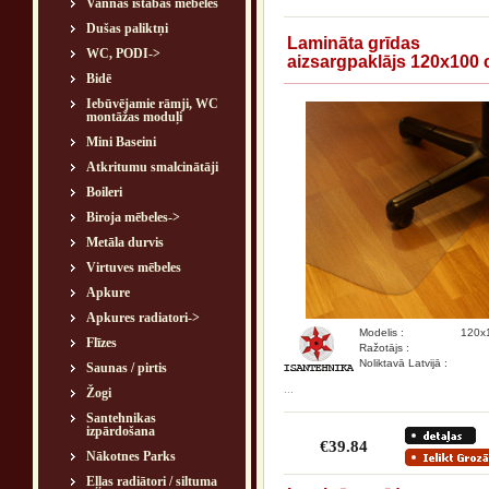
Vannas istabas mēbeles
Dušas paliktņi
Lamināta grīdas
WC, PODI->
aizsargpaklājs 120x100
Bidē
Iebūvējamie rāmji, WC
montāžas moduļi
Mini Baseini
Atkritumu smalcinātāji
Boileri
Biroja mēbeles->
Metāla durvis
Virtuves mēbeles
Apkure
Apkures radiatori->
Modelis :
120x
Flīzes
Ražotājs :
Noliktavā Latvijā :
Saunas / pirtis
...
Žogi
Santehnikas
izpārdošana
€39.84
Nākotnes Parks
Eļļas radiātori / siltuma