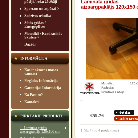
Lamināta grīdas
pūtēji / roku žāvētāji
aizsargpaklājs 120x150
Sportam un atpūtai->
Sadzīves tehnika
Siltās grīdas /
Energoplēves
Motocikli / Kvadracikli /
Skūteri->
Dažādi
INFORMĀCIJA
Kas ir akmens masas
vannas?
Piegādes Informācija
Modelis :
120x
Garantijas Informācija
Ražotājs :
Noliktavā Latvijā :
Kā Pasūtīt?
...
Kontakti
€59.76
PIRKTĀKIE PRODUKTI
1
. Lamināta grīdas
1
līdz
4
(no
4
produktiem)
aizsargpaklājs 120x100 cm