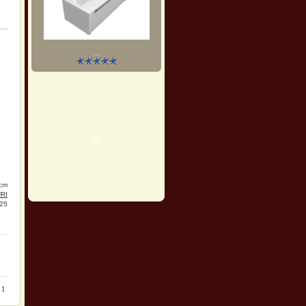
...
cm
RI
25
:
1