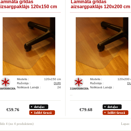
Lamināta grīdas
Lamināta grīdas
aizsargpaklājs 120x150 cm
aizsargpaklājs 120x200 cm
Modelis :
120x150 cm
Modelis :
120x200 
Ražotājs :
DURI
Ražotājs :
DU
Noliktavā Latvijā :
24
Noliktavā Latvijā :
...
€59.76
€79.68
līdz
4
(no
4
produktiem)
Lapas