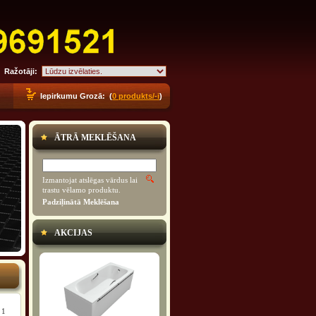
Ražotāji:
Iepirkumu Grozā: (
0 produkts/-i
)
ĀTRĀ MEKLĒŠANA
Izmantojat atslēgas vārdus lai
trastu vēlamo produktu.
Padziļinātā Meklēšana
AKCIJAS
:
1