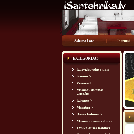
Sākuma Lapa
Jaunumi!
KATEGORIJAS
Izdevīgi piedāvājumi
Kamīni->
Vannas->
Masāžas sistēmas
vannām
Izlietnes->
Maisītāji->
Dušas kabīnes->
Masāžas dušas kabīnes
Tvaika dušas kabīnes
1