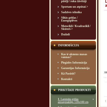
pūtēji / roku žāvētāji
Sportam un atpūtai->
Sadzīves tehnika
Siltās grīdas /
Energoplēves
Motocikli / Kvadracikli /
Skūteri->
Dažādi
INFORMĀCIJA
Kas ir akmens masas
vannas?
Piegādes Informācija
Garantijas Informācija
Kā Pasūtīt?
...
Kontakti
PIRKTĀKIE PRODUKTI
1
. Lamināta grīdas
1
aizsargpaklājs 120x100 cm