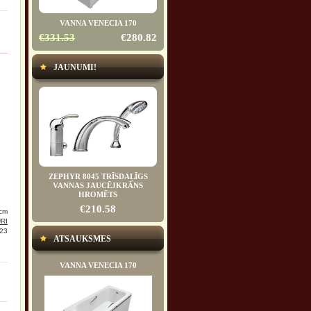
VANNA VENECIA 170
€331.53
€280.82
JAUNUMI!
ZEPHYR 8045 TRĪSDAĻĪGS
VANNAS JAUCĒJKRĀNS
HROMĒTS
€210.58
cm
RI
23
ATSAUKSMES
VANNA VENECIA 170