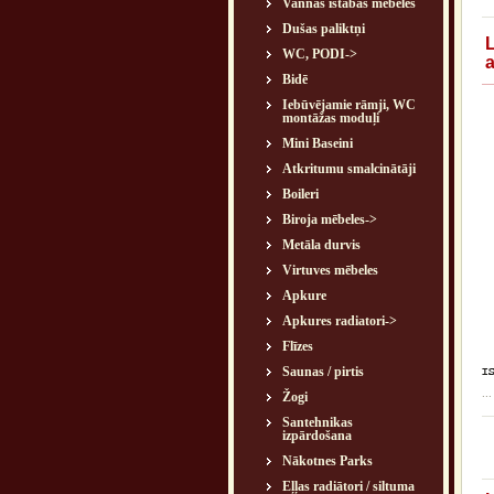
Vannas istabas mēbeles
Dušas paliktņi
WC, PODI->
Bidē
Iebūvējamie rāmji, WC
montāžas moduļi
Mini Baseini
Atkritumu smalcinātāji
Boileri
Biroja mēbeles->
Metāla durvis
Virtuves mēbeles
Apkure
Apkures radiatori->
Flīzes
Saunas / pirtis
...
Žogi
Santehnikas
izpārdošana
Nākotnes Parks
Eļļas radiātori / siltuma