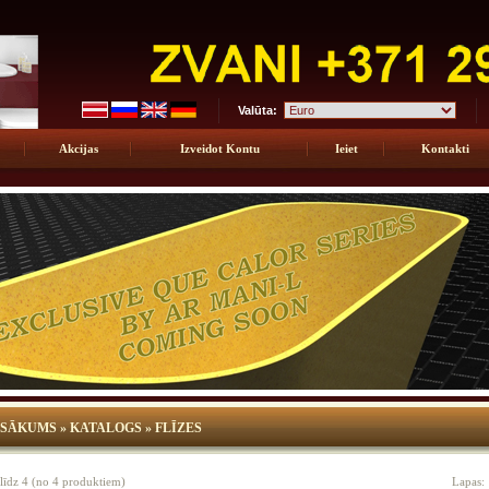
Valūta:
Akcijas
Izveidot Kontu
Ieiet
Kontakti
SĀKUMS
»
KATALOGS
»
FLĪZES
līdz
4
(no
4
produktiem)
Lapas