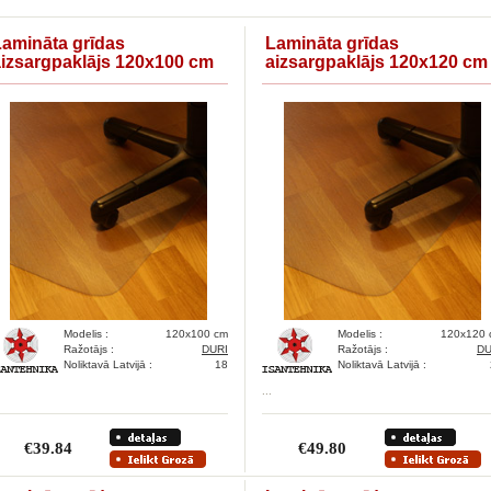
Lamināta grīdas
Lamināta grīdas
aizsargpaklājs 120x100 cm
aizsargpaklājs 120x120 cm
Modelis :
120x100 cm
Modelis :
120x120 
Ražotājs :
DURI
Ražotājs :
DU
Noliktavā Latvijā :
18
Noliktavā Latvijā :
...
€39.84
€49.80