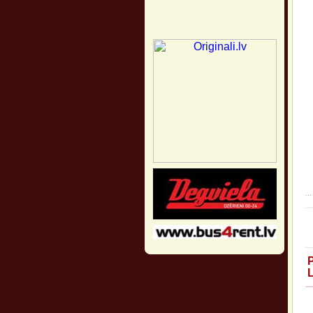
...
P