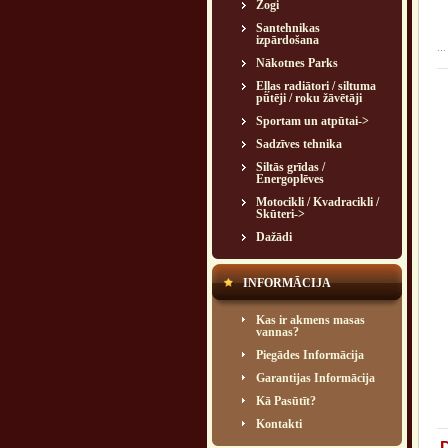
Žogi
Santehnikas
izpārdošana
...
Nākotnes Parks
Eļļas radiātori / siltuma
pūtēji / roku žāvētāji
Sportam un atpūtai->
Sadzīves tehnika
Siltās grīdas /
Energoplēves
Motocikli / Kvadracikli /
Skūteri->
Dažādi
INFORMĀCIJA
Kas ir akmens masas
vannas?
Piegādes Informācija
Garantijas Informācija
Kā Pasūtīt?
Kontakti
D