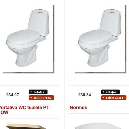
...
€54.07
€58.34
ortatīvā WC tualete PT
Normus
LOW