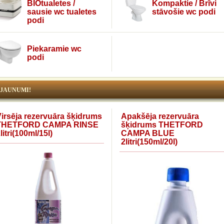
BIOtualetes /
Kompaktie / Brīvi
sausie wc tualetes
stāvošie wc podi
podi
Piekaramie wc
podi
JAUNUMI!
irsēja rezervuāra šķidrums
Apakšēja rezervuāra
THETFORD CAMPA RINSE
šķidrums THETFORD
litri(100ml/15l)
CAMPA BLUE
2litri(150ml/20l)