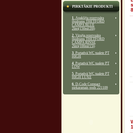
s
PIRKTĀKIE PRODUKTI
1
. Apakšēja rezervuāra
šķidrums THETFORD
CAMPA BLUE
2litri(150ml/20l)
2
. Virsēja rezervuāra
šķidrums THETFORD
CAMPA RINSE
2litri(100ml/15l)
3
. Portatīvā WC tualete PT
HIGH
4
. Portatīvā WC tualete PT
LOW
5
. Portatīvā WC tualete PT
...
HIGH LUXE
6
. D-Code Compact
piekaramais pods 221109
W