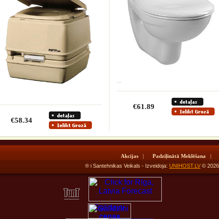
...
€61.89
€58.34
Akcijas
|
Padziļinātā Meklēšana
|
® i Santehnikas Veikals - Izveidoja:
UNIHOST.LV
© 20
Salidzini
cenas