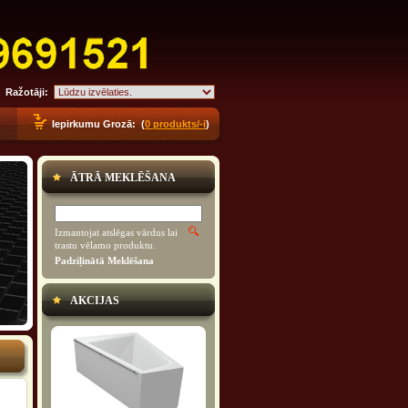
Ražotāji:
Iepirkumu Grozā: (
0 produkts/-i
)
ĀTRĀ MEKLĒŠANA
Izmantojat atslēgas vārdus lai
trastu vēlamo produktu.
Padziļinātā Meklēšana
AKCIJAS