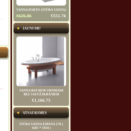
VANNA PORTO (STŪRA VANNA)
€626.06
€551.76
JAUNUMI!
VANNA BAT-803B 190X96X60
BEZ JAUCĒJKRĀNIEM
€1,166.75
ATSAUKSMES
STŪRA VANNA ESPANA 170 (
1685 * 1050 )