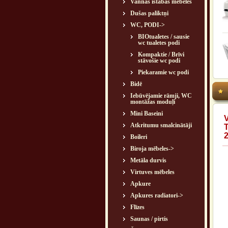
Vannas istabas mēbeles
Dušas paliktņi
WC, PODI
->
BIOtualetes / sausie
wc tualetes podi
Kompaktie / Brīvi
stāvošie wc podi
Piekaramie wc podi
Bidē
Iebūvējamie rāmji, WC
montāžas moduļi
Mini Baseini
V
Atkritumu smalcinātāji
2
Boileri
Biroja mēbeles->
Metāla durvis
Virtuves mēbeles
Apkure
Apkures radiatori->
Flīzes
Saunas / pirtis