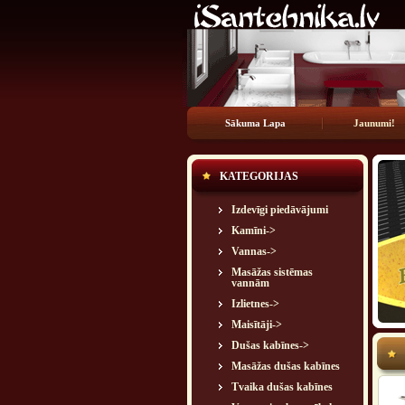
Sākuma Lapa
Jaunumi!
KATEGORIJAS
Izdevīgi piedāvājumi
Kamīni->
Vannas->
Masāžas sistēmas
vannām
Izlietnes->
Maisītāji->
Dušas kabīnes->
Masāžas dušas kabīnes
Tvaika dušas kabīnes