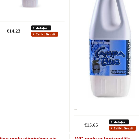
€14.23
...
€15.65
ino pods stiprināms pie
WC pods ar horizontālu