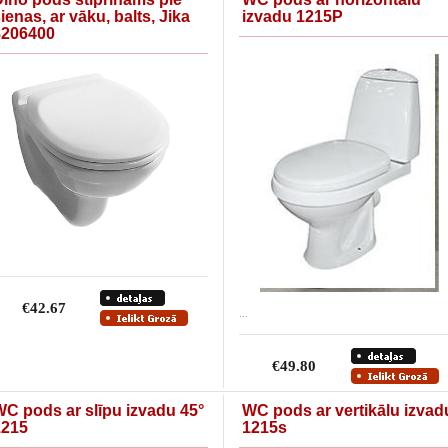
ienas, ar vāku, balts, Jika
izvadu 1215P
8206400
€42.67
...
€49.80
C pods ar slīpu izvadu 45°
WC pods ar vertikālu izvad
1215
1215s