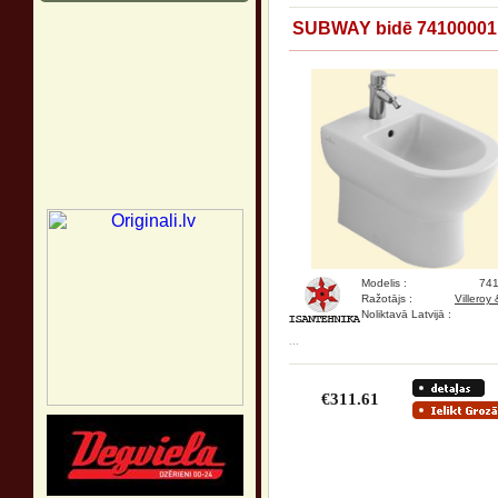
SUBWAY bidē 74100001
Modelis :
74
Ražotājs :
Villeroy
Noliktavā Latvijā :
...
€311.61