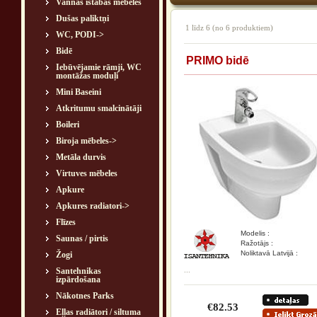
Vannas istabas mēbeles
Dušas paliktņi
1
līdz
6
(no
6
produktiem)
WC, PODI->
Bidē
PRIMO bidē
Iebūvējamie rāmji, WC
montāžas moduļi
Mini Baseini
Atkritumu smalcinātāji
Boileri
Biroja mēbeles->
Metāla durvis
Virtuves mēbeles
Apkure
Apkures radiatori->
Flīzes
Modelis :
Saunas / pirtis
Ražotājs :
Noliktavā Latvijā :
Žogi
...
Santehnikas
izpārdošana
Nākotnes Parks
€82.53
Eļļas radiātori / siltuma