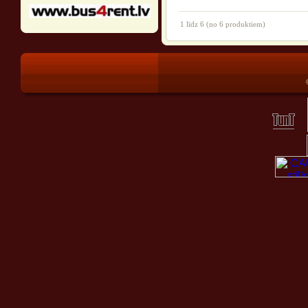
1
līdz
6
(no
6
produktiem)
®