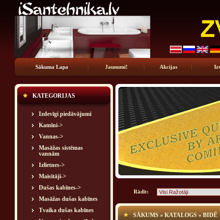
Sākuma Lapa
Jaunumi!
Akcijas
Iz
KATEGORIJAS
Izdevīgi piedāvājumi
Kamīni->
Vannas->
Masāžas sistēmas
vannām
Izlietnes->
Maisītāji->
Dušas kabīnes->
Rādīt:
Masāžas dušas kabīnes
Tvaika dušas kabīnes
SĀKUMS
»
KATALOGS
»
BIDĒ