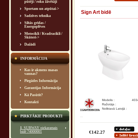
pūtēji / roku žāvētāji
Sportam un atpūtai->
Sign Art bidē
Sadzīves tehnika
Siltās grīdas /
Energoplēves
Motocikli / Kvadracikli /
Skūteri->
Dažādi
INFORMĀCIJA
Kas ir akmens masas
vannas?
Piegādes Informācija
Garantijas Informācija
Kā Pasūtīt?
Modelis :
403
Kontakti
Ražotājs :
Noliktavā Latvijā :
PIRKTĀKIE PRODUKTI
...
1
. SUBWAY piekaramais
bidē 74000001
€142.27