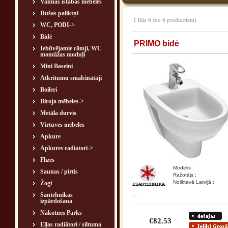
Vannas istabas mēbeles
Dušas paliktņi
1
līdz
6
(no
6
produktiem)
WC, PODI->
Bidē
PRIMO bidē
Iebūvējamie rāmji, WC
montāžas moduļi
Mini Baseini
Atkritumu smalcinātāji
Boileri
Biroja mēbeles->
Metāla durvis
Virtuves mēbeles
Apkure
Apkures radiatori->
Flīzes
Modelis :
Saunas / pirtis
Ražotājs :
Noliktavā Latvijā :
Žogi
...
Santehnikas
izpārdošana
Nākotnes Parks
€82.53
Eļļas radiātori / siltuma