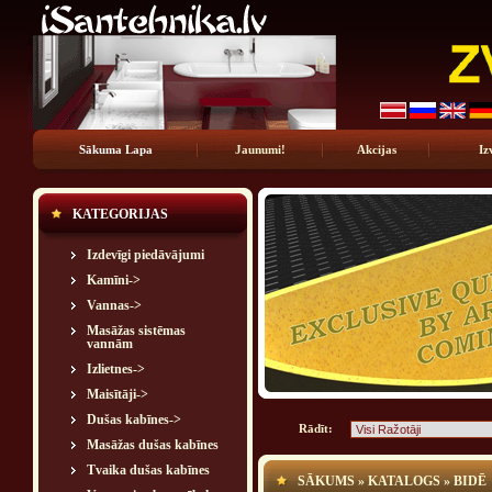
Sākuma Lapa
Jaunumi!
Akcijas
Iz
KATEGORIJAS
Izdevīgi piedāvājumi
Kamīni->
Vannas->
Masāžas sistēmas
vannām
Izlietnes->
Maisītāji->
Dušas kabīnes->
Rādīt:
Masāžas dušas kabīnes
Tvaika dušas kabīnes
SĀKUMS
»
KATALOGS
»
BIDĒ