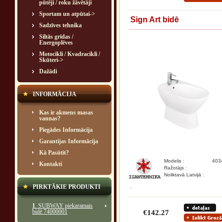
pūtēji / roku žāvētāji
Sportam un atpūtai->
Sign Art bidē
Sadzīves tehnika
Siltās grīdas /
Energoplēves
Motocikli / Kvadracikli /
Skūteri->
Dažādi
INFORMĀCIJA
Kas ir akmens masas
vannas?
Piegādes Informācija
Garantijas Informācija
Kā Pasūtīt?
Modelis :
403
Kontakti
Ražotājs :
Noliktavā Latvijā :
PIRKTĀKIE PRODUKTI
...
1
. SUBWAY piekaramais
bidē 74000001
€142.27