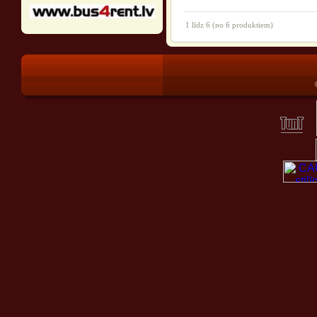
1
līdz
6
(no
6
produktiem)
®