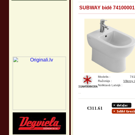
SUBWAY bidē 74100001
Modelis :
74
Ražotājs :
Villeroy
Noliktavā Latvijā :
...
€311.61