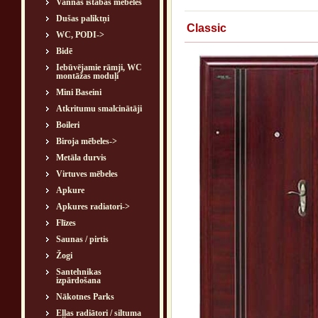
Vannas istabas mēbeles
Dušas paliktņi
Classic
WC, PODI->
Bidē
Iebūvējamie rāmji, WC
montāžas moduļi
Mini Baseini
Atkritumu smalcinātāji
Boileri
Biroja mēbeles->
Metāla durvis
Virtuves mēbeles
Apkure
Apkures radiatori->
Flīzes
Saunas / pirtis
Žogi
Santehnikas
izpārdošana
Nākotnes Parks
Eļļas radiātori / siltuma