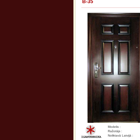
B-35
Modelis :
Ražotājs :
Noliktavā Latvijā :