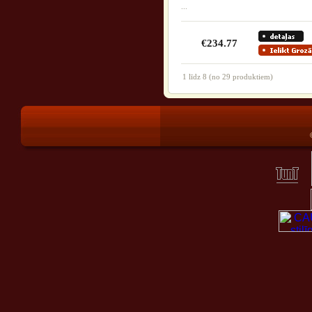
...
€234.77
1
līdz
8
(no
29
produktiem)
®