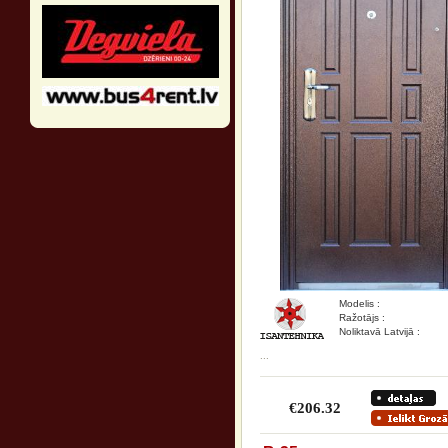
Modelis :
Ražotājs :
Noliktavā Latvijā :
...
€206.32