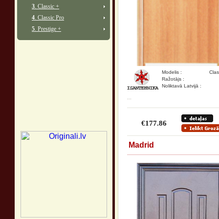
3
. Classic +
4
. Classic Pro
5
. Prestige +
Modelis :
Clas
Ražotājs :
Noliktavā Latvijā :
...
€177.86
Madrid