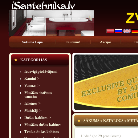
Sākuma Lapa
Jaunumi!
Akcijas
Iz
KATEGORIJAS
Izdevīgi piedāvājumi
Kamīni->
Vannas->
Masāžas sistēmas
vannām
Izlietnes->
Maisītāji->
Dušas kabīnes->
SĀKUMS
»
KATALOGS
»
METĀ
Masāžas dušas kabīnes
Tvaika dušas kabīnes
1
līdz
8
(no
29
produktiem)