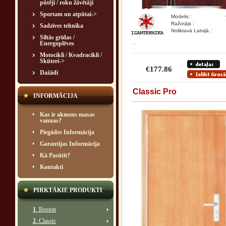
pūtēji / roku žāvētāji
Sportam un atpūtai->
Modelis :
Ražotājs :
Sadzīves tehnika
Noliktavā Latvijā :
Siltās grīdas /
...
Energoplēves
Motocikli / Kvadracikli /
Skūteri->
€177.86
Dažādi
Classic Pro
INFORMĀCIJA
Kas ir akmens masas
vannas?
Piegādes Informācija
Garantijas Informācija
Kā Pasūtīt?
Kontakti
PIRKTĀKIE PRODUKTI
1
. Boston
2
. Classic