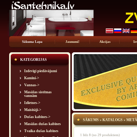
Sākuma Lapa
Jaunumi!
Akcijas
Iz
KATEGORIJAS
Izdevīgi piedāvājumi
Kamīni->
Vannas->
Masāžas sistēmas
vannām
Izlietnes->
Maisītāji->
Dušas kabīnes->
SĀKUMS
»
KATALOGS
»
METĀ
Masāžas dušas kabīnes
Tvaika dušas kabīnes
1
līdz
8
(no
29
produktiem)