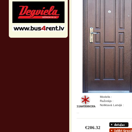
Modelis :
Ražotājs :
Noliktavā Latvijā :
...
€206.32