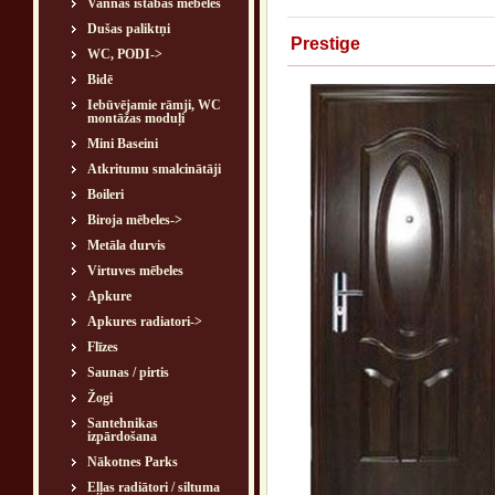
Vannas istabas mēbeles
Dušas paliktņi
Prestige
WC, PODI->
Bidē
Iebūvējamie rāmji, WC
montāžas moduļi
Mini Baseini
Atkritumu smalcinātāji
Boileri
Biroja mēbeles->
Metāla durvis
Virtuves mēbeles
Apkure
Apkures radiatori->
Flīzes
Saunas / pirtis
Žogi
Santehnikas
izpārdošana
Nākotnes Parks
Eļļas radiātori / siltuma