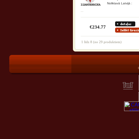
Noliktavā Latvijā :
...
€234.77
1
līdz
8
(no
29
produktiem)
®