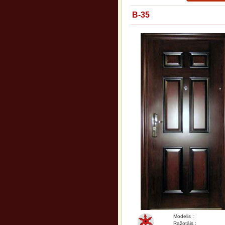
B-35
Modelis :
Ražotājs :