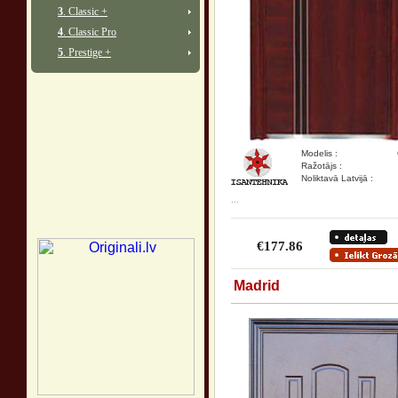
3
. Classic +
4
. Classic Pro
5
. Prestige +
Modelis :
Ražotājs :
Noliktavā Latvijā :
...
€177.86
Madrid