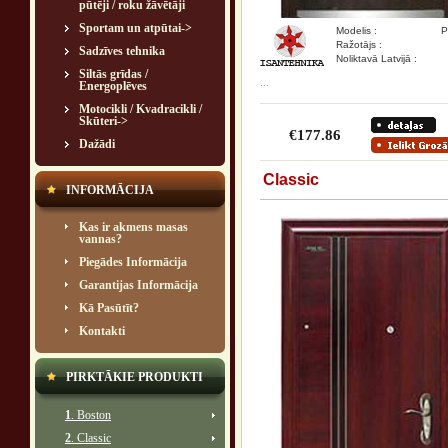
pūtēji / roku žāvētāji
Sportam un atpūtai->
Modelis :
P
Ražotājs :
Sadzīves tehnika
Noliktavā Latvijā :
Siltās grīdas /
...
Energoplēves
Motocikli / Kvadracikli /
Skūteri->
€177.86
Dažādi
Classic
INFORMĀCIJA
Kas ir akmens masas
vannas?
Piegādes Informācija
Garantijas Informācija
Kā Pasūtīt?
Kontakti
PIRKTĀKIE PRODUKTI
1
. Boston
2
. Classic