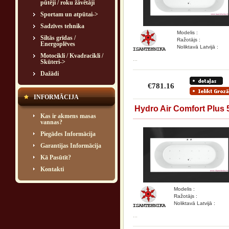
pūtēji / roku žāvētāji
Sportam un atpūtai->
Sadzīves tehnika
Modelis :
Siltās grīdas /
Ražotājs :
Energoplēves
Noliktavā Latvijā :
Motocikli / Kvadracikli /
...
Skūteri->
Dažādi
€781.16
INFORMĀCIJA
Hydro Air Comfort Plus 
Kas ir akmens masas
vannas?
Piegādes Informācija
Garantijas Informācija
Kā Pasūtīt?
Kontakti
Modelis :
Ražotājs :
Noliktavā Latvijā :
...