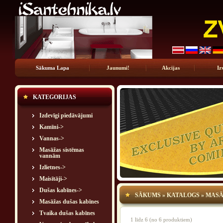
Sākuma Lapa
Jaunumi!
Akcijas
Iz
KATEGORIJAS
Izdevīgi piedāvājumi
Kamīni->
Vannas->
Masāžas sistēmas
vannām
Izlietnes->
Maisītāji->
Dušas kabīnes->
SĀKUMS
»
KATALOGS
»
MASĀ
Masāžas dušas kabīnes
Tvaika dušas kabīnes
1
līdz
6
(no
6
produktiem)