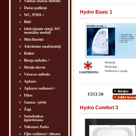
Vannas istabas mēbeles
Dušas paliktņi
Hydro Basic 1
WC, PODI->
Bidē
Iebūvējamie rāmji, WC
montāžas moduļi
Mini Baseini
Atkritumu smalcinātāji
Boileri
Biroja mēbeles->
Modelis :
Ražotājs :
Metāla durvis
Noliktavā Latvijā :
Virtuves mēbeles
...
Apkure
Apkures radiatori->
€553.50
Flīzes
Saunas / pirtis
Hydro Comfort 3
Žogi
Santehnikas
izpārdošana
Nākotnes Parks
Eļļas radiātori / siltuma