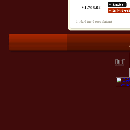
€1,706.02
1
līdz
6
(no
6
produktiem)
®