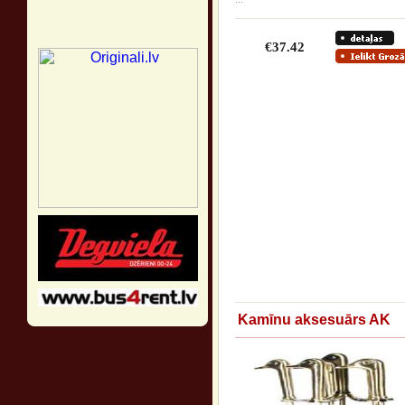
€37.42
Kamīnu aksesuārs AK