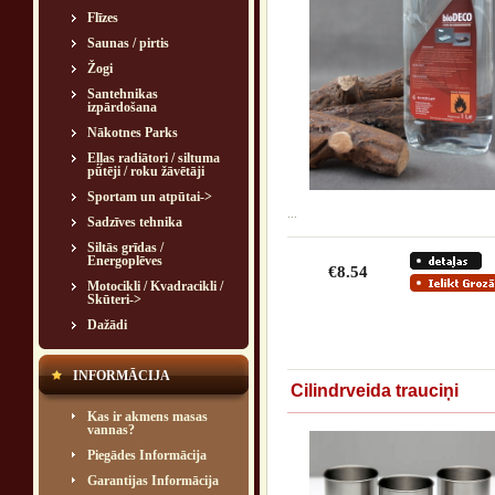
Flīzes
Saunas / pirtis
Žogi
Santehnikas
izpārdošana
Nākotnes Parks
Eļļas radiātori / siltuma
pūtēji / roku žāvētāji
Sportam un atpūtai->
...
Sadzīves tehnika
Siltās grīdas /
Energoplēves
€8.54
Motocikli / Kvadracikli /
Skūteri->
Dažādi
INFORMĀCIJA
Cilindrveida trauciņi
Kas ir akmens masas
vannas?
Piegādes Informācija
Garantijas Informācija