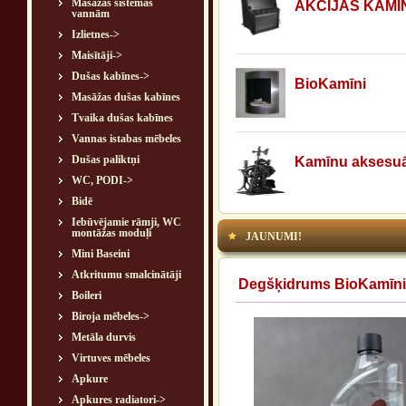
Masāžas sistēmas
AKCIJAS KAMĪ
vannām
Izlietnes->
Maisītāji->
Dušas kabīnes->
BioKamīni
Masāžas dušas kabīnes
Tvaika dušas kabīnes
Vannas istabas mēbeles
Dušas paliktņi
Kamīnu aksesuā
WC, PODI->
Bidē
Iebūvējamie rāmji, WC
montāžas moduļi
JAUNUMI!
Mini Baseini
Atkritumu smalcinātāji
Degšķidrums BioKamīn
Boileri
Biroja mēbeles->
Metāla durvis
Virtuves mēbeles
Apkure
Apkures radiatori->