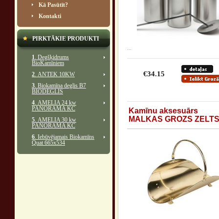
Kā Pasūtīt?
Kontakti
PIRKTĀKIE PRODUKTI
...
1
. Degšķidrums
BioKamīniem
€34.15
2
. ANTEK 10KW
3
. Biokamīna deglis B7
BIODEGLIS
4
. AMELIA 24 kw
PANORĀMA KC
Kamīnu aksesuārs
MALKAS GROZS ZELT
5
. AMELIA 30 kw
PANORĀMA KC
6
. Iebūvējamais Biokamīns
Quat 665x534
...