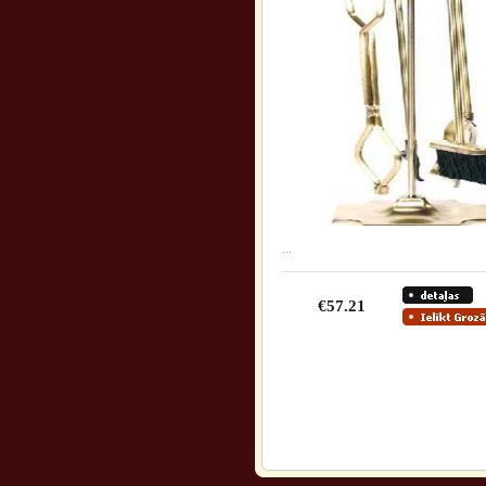
...
€57.21