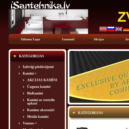
Sākuma Lapa
Jaunumi!
Akcijas
Iz
KATEGORIJAS
Izdevīgi piedāvājumi
Kamīni
->
AKCIJAS KAMĪNI
Čuguna kamīni
BioKamīni
Kamīni ar centrālo
apkuri
Kamīnu aksesuāri
KATEGORIJAS
Metāla kamīni
Vannas->