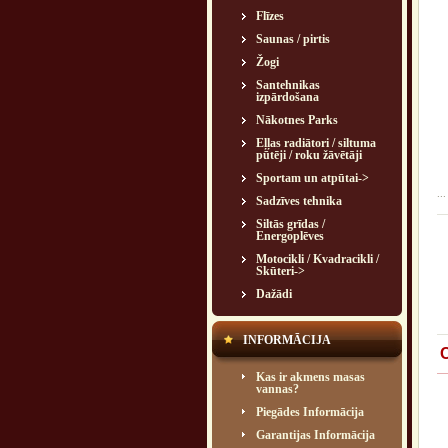
Flīzes
Saunas / pirtis
Žogi
Santehnikas
izpārdošana
Nākotnes Parks
Eļļas radiātori / siltuma
pūtēji / roku žāvētāji
Sportam un atpūtai->
...
Sadzīves tehnika
Siltās grīdas /
Energoplēves
Motocikli / Kvadracikli /
Skūteri->
Dažādi
INFORMĀCIJA
C
Kas ir akmens masas
vannas?
Piegādes Informācija
Garantijas Informācija