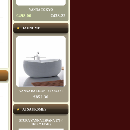
VANNA TOKYO
€498.00
€433.22
JAUNUMI!
VANNA BAT-805B 180X85X71
€852.30
ATSAUKSMES
STŪRA VANNA ESPANA 170 (
1685 * 1050 )