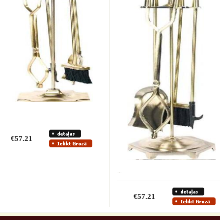
€57.21
...
€57.21