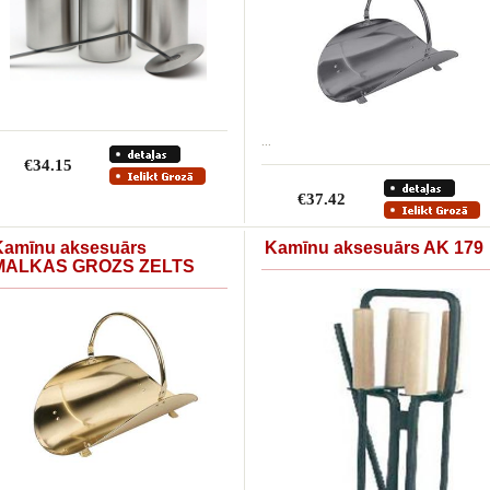
...
€34.15
€37.42
Kamīnu aksesuārs
Kamīnu aksesuārs AK 179
MALKAS GROZS ZELTS