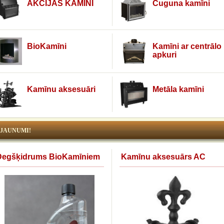
AKCIJAS KAMĪNI
Čuguna kamīni
BioKamīni
Kamīni ar centrālo
apkuri
Kamīnu aksesuāri
Metāla kamīni
JAUNUMI!
Degšķidrums BioKamīniem
Kamīnu aksesuārs AC