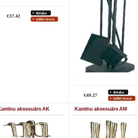
€37.42
...
€49.27
Kamīnu aksesuārs AK
Kamīnu aksesuārs AM