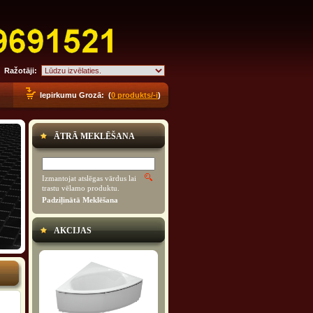
Ražotāji:
Iepirkumu Grozā: (
0 produkts/-i
)
ĀTRĀ MEKLĒŠANA
Izmantojat atslēgas vārdus lai
trastu vēlamo produktu.
Padziļinātā Meklēšana
AKCIJAS