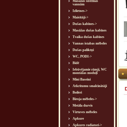
Masāžas sistēmas
vannām
Izlietnes->
Maisītāji->
Dušas kabīnes->
Masāžas dušas kabīnes
Tvaika dušas kabīnes
Vannas istabas mēbeles
Dušas paliktņi
WC, PODI->
Bidē
Iebūvējamie rāmji, WC
montāžas moduļi
Mini Baseini
Atkritumu smalcinātāji
Boileri
Biroja mēbeles->
Metāla durvis
Virtuves mēbeles
Apkure
Apkures radiatori->