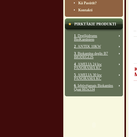
Kā Pasūtīt?
Kontakti
PIRKTĀKIE PRODUKTI
...
1
. Degšķidrums
BioKamīniem
2
. ANTEK 10KW
3
. Biokamīna deglis B7
BIODEGLIS
4
. AMELIA 24 kw
PANORĀMA KC
5
. AMELIA 30 kw
PANORĀMA KC
6
. Iebūvējamais Biokamīns
Quat 665x534
...