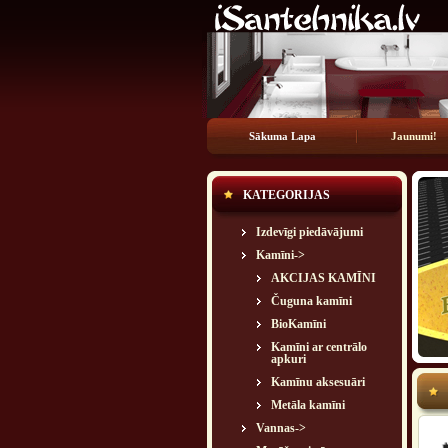
Sākuma Lapa
Jaunumi!
KATEGORIJAS
Izdevīgi piedāvājumi
Kamīni
->
AKCIJAS KAMĪNI
Čuguna kamīni
BioKamīni
Kamīni ar centrālo
apkuri
Kamīnu aksesuāri
Metāla kamīni
Vannas->