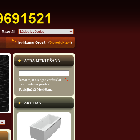
Ražotāji:
Iepirkumu Grozā: (
0 produkts/-i
)
ĀTRĀ MEKLĒŠANA
Izmantojat atslēgas vārdus lai
trastu vēlamo produktu.
Padziļinātā Meklēšana
AKCIJAS