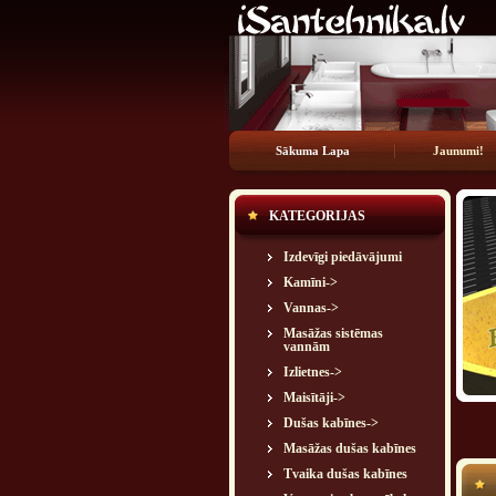
Sākuma Lapa
Jaunumi!
KATEGORIJAS
Izdevīgi piedāvājumi
Kamīni->
Vannas->
Masāžas sistēmas
vannām
Izlietnes->
Maisītāji->
Dušas kabīnes->
Masāžas dušas kabīnes
Tvaika dušas kabīnes