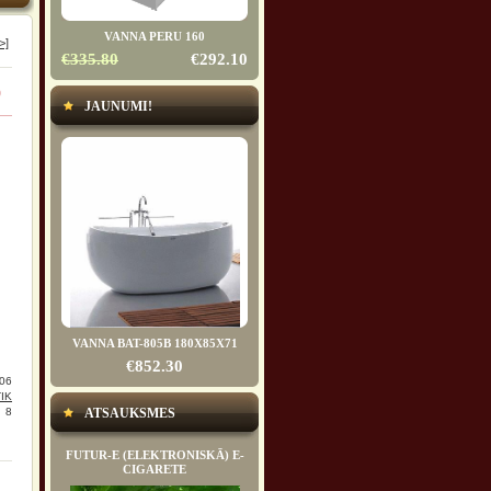
VANNA PERU 160
>]
€335.80
€292.10
0
JAUNUMI!
VANNA BAT-805B 180X85X71
€852.30
06
IK
8
ATSAUKSMES
FUTUR-E (ELEKTRONISKĀ) E-
CIGARETE