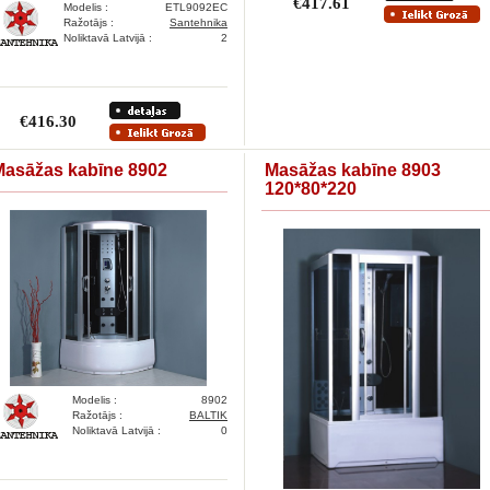
€417.61
Modelis :
ETL9092EC
Ražotājs :
Santehnika
Noliktavā Latvijā :
2
€416.30
Masāžas kabīne 8902
Masāžas kabīne 8903
120*80*220
Modelis :
8902
Ražotājs :
BALTIK
Noliktavā Latvijā :
0