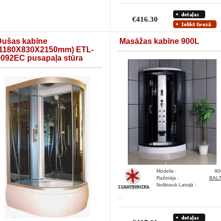
€416.30
Dušas kabīne
Masāžas kabīne 900L
(1180X830X2150mm) ETL-
9092EC pusapaļa stūra
Modelis :
90
Ražotājs :
BALT
Noliktavā Latvijā :
...