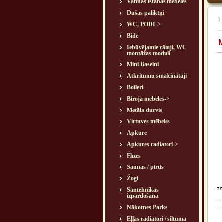
Vannas istabas mēbeles
Dušas paliktņi
1
WC, PODI->
Bidē
Iebūvējamie rāmji, WC
montāžas moduļi
Mini Baseini
Atkritumu smalcinātāji
Boileri
Biroja mēbeles->
Metāla durvis
Virtuves mēbeles
Apkure
Apkures radiatori->
Flīzes
Saunas / pirtis
Žogi
Santehnikas
izpārdošana
...
Nākotnes Parks
Eļļas radiātori / siltuma