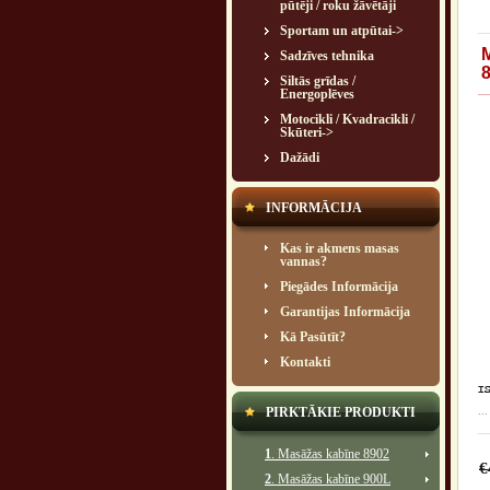
pūtēji / roku žāvētāji
Sportam un atpūtai->
Sadzīves tehnika
Siltās grīdas /
Energoplēves
Motocikli / Kvadracikli /
Skūteri->
Dažādi
INFORMĀCIJA
Kas ir akmens masas
vannas?
Piegādes Informācija
Garantijas Informācija
Kā Pasūtīt?
Kontakti
...
PIRKTĀKIE PRODUKTI
1
. Masāžas kabīne 8902
€
2
. Masāžas kabīne 900L