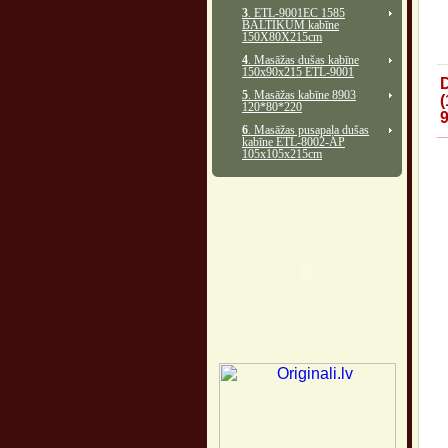
3
. ETL-9001EC 1585
BALTIKUM kabīne
150X80X215cm
4
. Masāžas dušas kabīne
150x90x215 ETL-9001
5
. Masāžas kabīne 8903
120*80*220
6
. Masāžas pusapaļa dušas
kabīne ETL-8002-AP
105x105x215cm