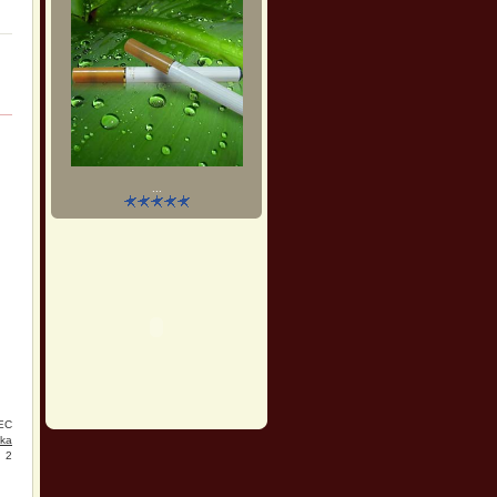
...
EC
ika
2