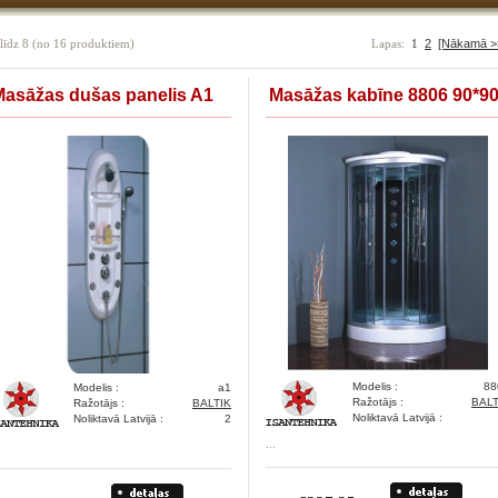
līdz
8
(no
16
produktiem)
Lapas:
1
2
[Nākamā >
Masāžas dušas panelis A1
Masāžas kabīne 8806 90*9
Modelis :
88
Modelis :
a1
Ražotājs :
BALT
Ražotājs :
BALTIK
Noliktavā Latvijā :
Noliktavā Latvijā :
2
...