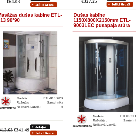
€327.25
€64.03
Masāžas dušas kabīne ETL-
Dušas kabīne
813 90*90
1150X800X2150mm ETL-
9003LEC pusapaļa stūra
Modelis :
ETL-813 90*9
Ražotājs :
Santehnika
Noliktavā Latvijā :
5
Modelis :
ETL9003L
Ražotājs :
Santehn
Noliktavā Latvijā :
412.63
€341.49
...