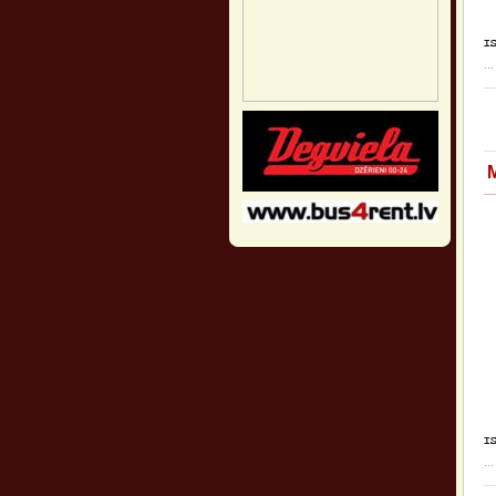
...
...