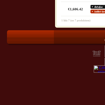
€1,606.42
1
līdz
7
(no
7
produktiem)
®