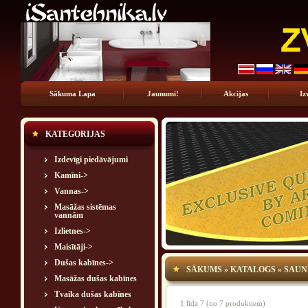
Sākuma Lapa
Jaunumi!
Akcijas
Iz
KATEGORIJAS
Izdevīgi piedāvājumi
Kamīni->
Vannas->
Masāžas sistēmas
vannām
Izlietnes->
Maisītāji->
Dušas kabīnes->
SĀKUMS
»
KATALOGS
»
SAUNA
Masāžas dušas kabīnes
Tvaika dušas kabīnes
1
līdz
7
(no
7
produktiem)