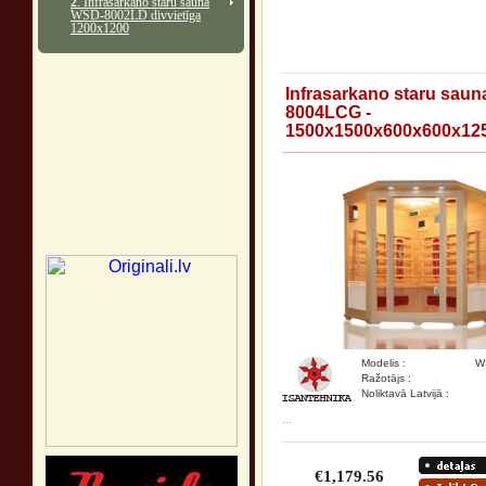
2
. Infrasarkano staru sauna
WSD-8002LD divvietīga
1200x1200
Infrasarkano staru sau
8004LCG -
1500x1500x600x600x12
Modelis :
W
Ražotājs :
Noliktavā Latvijā :
...
€1,179.56