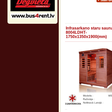
Infrasarkano staru sau
8004LDHT-
1750x1350x1900(mm)
Modelis :
WS
Ražotājs :
Noliktavā Latvijā :
...