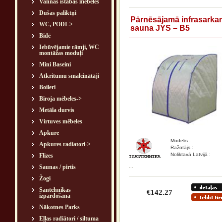
Vannas istabas mēbeles
Dušas paliktņi
Pārnēsājamā infrasarka
WC, PODI->
sauna JYS – B5
Bidē
Iebūvējamie rāmji, WC
montāžas moduļi
Mini Baseini
Atkritumu smalcinātāji
Boileri
Biroja mēbeles->
Metāla durvis
Virtuves mēbeles
Apkure
Modelis :
Apkures radiatori->
Ražotājs :
Noliktavā Latvijā :
Flīzes
...
Saunas / pirtis
Žogi
Santehnikas
€142.27
izpārdošana
Nākotnes Parks
Eļļas radiātori / siltuma