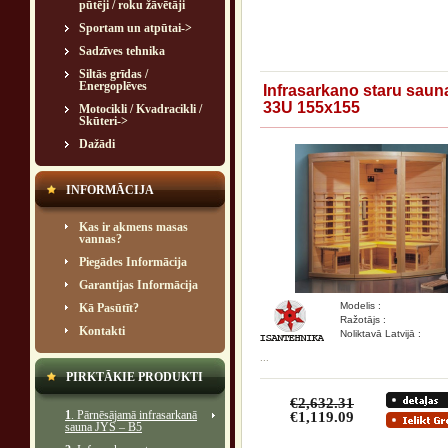
pūtēji / roku žāvētāji
Sportam un atpūtai->
Sadzīves tehnika
Siltās grīdas /
Energoplēves
Infrasarkano staru saun
33U 155x155
Motocikli / Kvadracikli /
Skūteri->
Dažādi
INFORMĀCIJA
Kas ir akmens masas
vannas?
Piegādes Informācija
Garantijas Informācija
Modelis :
Kā Pasūtīt?
Ražotājs :
Kontakti
Noliktavā Latvijā :
...
PIRKTĀKIE PRODUKTI
€2,632.31
1
. Pārnēsājamā infrasarkanā
€1,119.09
sauna JYS – B5