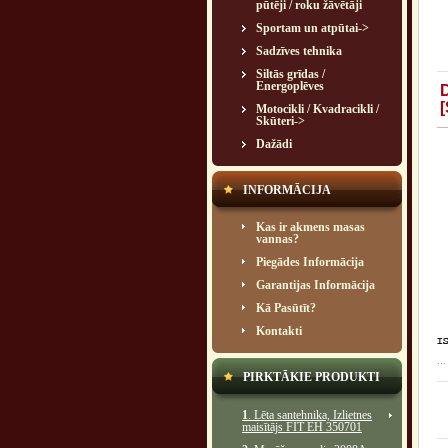
pūtēji / roku žāvētāji
Sportam un atpūtai->
Sadzīves tehnika
Siltās grīdas /
Energoplēves
Motocikli / Kvadracikli /
Skūteri->
Dažādi
INFORMĀCIJA
Kas ir akmens masas
vannas?
Piegādes Informācija
Garantijas Informācija
Kā Pasūtīt?
Kontakti
...
PIRKTĀKIE PRODUKTI
1
. Lēta santehnika, Izlietnes
maisītājs FIT EH 350701