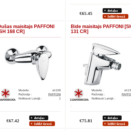
€65.45
Dušas maisitajs PAFFONI
Bide maisitajs PAFFONI [S
[SH 168 CR]
131 CR]
Modelis :
sh168
Modelis :
sh13
Ražotājs :
PAFFONI
Ražotājs :
PAFFO
Noliktavā Latvijā :
1
Noliktavā Latvijā :
...
€67.42
€75.81