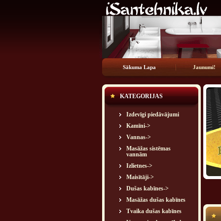
Sākuma Lapa
Jaunumi!
KATEGORIJAS
Izdevīgi piedāvājumi
Kamīni->
Vannas->
Masāžas sistēmas
vannām
Izlietnes->
Maisītāji->
Dušas kabīnes->
Masāžas dušas kabīnes
Tvaika dušas kabīnes