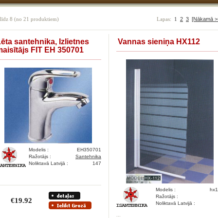
līdz
8
(no
21
produktiem)
Lapas:
1
2
3
[Nākamā >
ēta santehnika, Izlietnes
Vannas sieniņa HX112
aisītājs FIT EH 350701
Modelis :
EH350701
Ražotājs :
Santehnika
Noliktavā Latvijā :
147
Modelis :
hx1
Ražotājs :
€19.92
Noliktavā Latvijā :
...