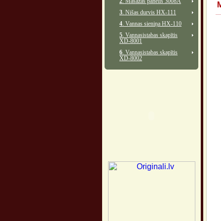
2
. Masāžas panelis 3008A
3
. Nišas durvis HX-111
4
. Vannas sieniņa HX-110
5
. Vannasistabas skapītis
XD-8001
6
. Vannasistabas skapītis
XD-8002