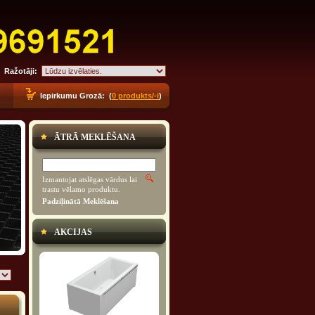
Ražotāji:
Iepirkumu Grozā: (
0 produkts/-i
)
ĀTRĀ MEKLĒŠANA
Izmantojat atslēgas vārdus lai
trastu vēlamo produktu.
Padziļinātā Meklēšana
AKCIJAS