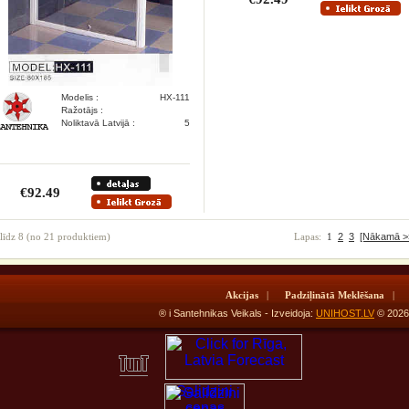
Modelis :
HX-111
Ražotājs :
Noliktavā Latvijā :
5
€92.49
līdz
8
(no
21
produktiem)
Lapas:
1
2
3
[Nākamā >
Akcijas
|
Padziļinātā Meklēšana
|
® i Santehnikas Veikals - Izveidoja:
UNIHOST.LV
© 20
Salidzini
cenas