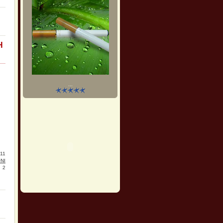
H
...
11
NI
2