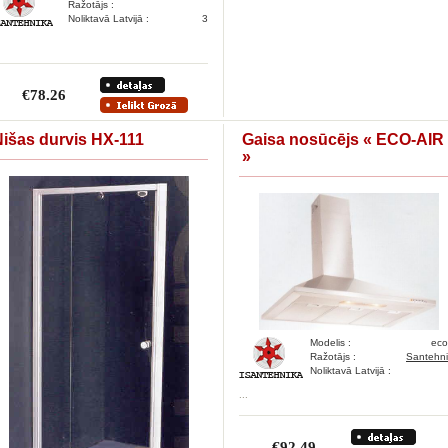
Ražotājs :
Noliktavā Latvijā :
3
€78.26
išas durvis HX-111
Gaisa nosūcējs « ECO-AIR
»
Modelis :
eco
Ražotājs :
Santehn
Noliktavā Latvijā :
...
€92.49