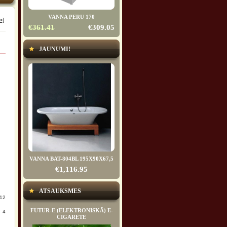
VANNA PERU 170
>]
€361.41
€309.05
JAUNUMI!
VANNA BAT-804BL 195X90X67,5
€1,116.95
ATSAUKSMES
12
FUTUR-E (ELEKTRONISKĀ) E-
4
CIGARETE