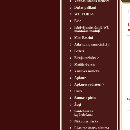
Vannas istabas mēbeles
Dušas paliktņi
1
WC, PODI->
Bidē
L
Iebūvējamie rāmji, WC
m
montāžas moduļi
Mini Baseini
Atkritumu smalcinātāji
Boileri
Biroja mēbeles->
Metāla durvis
Virtuves mēbeles
Apkure
Apkures radiatori->
Flīzes
Saunas / pirtis
Žogi
...
Santehnikas
izpārdošana
Nākotnes Parks
Eļļas radiātori / siltuma