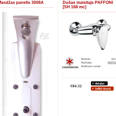
Masāžas panelis 3008A
Dušas maisitajs PAFFONI
[SH 168 mc]
Modelis :
sh1
Ražotājs :
PAFFO
Noliktavā Latvijā :
...
€84.32