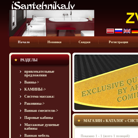
Hачало
Новинки
Скидки
Регистрация
РАЗДЕЛЫ
привлекательные
предложения
Bанны->
КАМИНЫ->
Система массажа:
Раковины->
Ванная смесители->
Паровые кабины
МАГАЗИН
»
КАТАЛОГ
»
СИС
Массажные душевые
кабины
Ванная мебель
Показано
1
-
1
(всего
1
позиций)