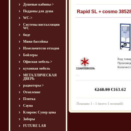
Душевые кабины->
Поддоны для душа
Rapid SL + cosmo 3852
WC->
Системы инсталляции
WC
биде
Мини бассейны
Измельчители отходов
Бойлеры
Код товар
Офисная мебель->
Производ
Количест
кухонная мебель
...
МЕТАЛЛИЧЕСКАЯ
ДВЕРЬ
радиаторы->
€248.99
€163.62
Отопление
Плитка
Показано
1
-
1
(всего
1
позиций)
Сауна
Клиренс Супер цена
Заборы
FUTURE LAB