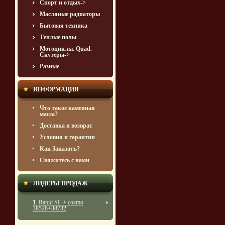
Спорт и отдых->
Масляные радиаторы
Бытовая техника
Теплые полы
Мотоциклы. Quad.
Скутеры->
Разные
ИНФОРМАЦИЯ
Что такое каменная
масса?
Доставка и возврат
Условия и гарантии
Кaк Зaкaзaтъ?
Свяжитесь с нами
ЛИДЕРЫ ПРОДАЖ
1
. Rapid SL + cosmo
38528+38732