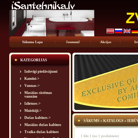
Sākuma Lapa
Jaunumi!
Akcijas
Iz
KATEGORIJAS
Izdevīgi piedāvājumi
Kamīni->
Vannas->
Masāžas sistēmas
vannām
Izlietnes->
Maisītāji->
Dušas kabīnes->
SĀKUMS
»
KATALOGS
»
IEBŪ
Masāžas dušas kabīnes
Tvaika dušas kabīnes
1
līdz
1
(no
1
produktiem)