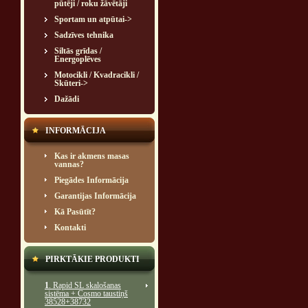
pūtēji / roku žāvētāji
Sportam un atpūtai->
Sadzīves tehnika
Siltās grīdas /
Energoplēves
Motocikli / Kvadracikli /
Skūteri->
Dažādi
INFORMĀCIJA
Kas ir akmens masas
vannas?
Piegādes Informācija
Garantijas Informācija
Kā Pasūtīt?
Kontakti
PIRKTĀKIE PRODUKTI
1
. Rapid SL skalošanas
sistēma + Cosmo taustiņš
38528+38732