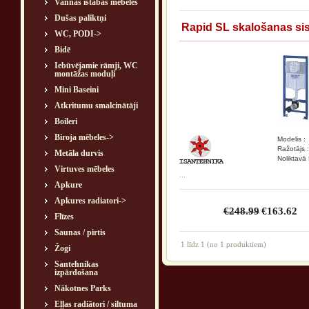
Vannas istabas mēbeles
Dušas paliktņi
Rapid SL skalošanas si
WC, PODI->
Bidē
Iebūvējamie rāmji, WC
montāžas moduļi
Mini Baseini
Atkritumu smalcinātāji
Boileri
Biroja mēbeles->
Modelis :
Ražotājs :
Metāla durvis
Noliktavā 
Virtuves mēbeles
...
Apkure
Apkures radiatori->
€248.99
€163.62
Flīzes
Saunas / pirtis
1
līdz
1
(no
1
produktiem)
Žogi
Santehnikas
izpārdošana
Nākotnes Parks
Eļļas radiātori / siltuma