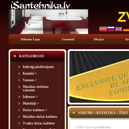
Sākuma Lapa
Jaunumi!
Akcijas
Iz
KATEGORIJAS
Izdevīgi piedāvājumi
Kamīni->
Vannas->
Masāžas sistēmas
vannām
Izlietnes->
Maisītāji->
Dušas kabīnes->
SĀKUMS
»
KATALOGS
»
ŽOGI
Masāžas dušas kabīnes
Tvaika dušas kabīnes
1
līdz
4
(no
4
produktiem)