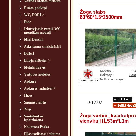
Vannas istabas mēbeles
Dušas paliktņi
Žoga stabs
WC, PODI->
60*60*1.5*2500mm
Bidē
Iebūvējamie rāmji, WC
montāžas moduļi
Mini Baseini
Atkritumu smalcinātāji
Boileri
Biroja mēbeles->
Metāla durvis
Modelis :
4
Virtuves mēbeles
Ražotājs :
Sant
Noliktavā Latvijā :
Apkure
...
Apkures radiatori->
Flīzes
€17.07
Saunas / pirtis
Žogi
Žoga vārtiņi , kvadrātprof
Santehnikas
izpārdošana
vienviru H1.53m*L1m
Nākotnes Parks
Eļļas radiātori / siltuma