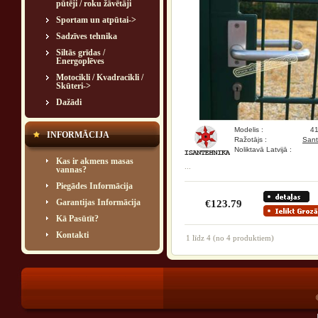
pūtēji / roku žāvētāji
Sportam un atpūtai->
Sadzīves tehnika
Siltās grīdas /
Energoplēves
Motocikli / Kvadracikli /
Skūteri->
Dažādi
Modelis :
4
INFORMĀCIJA
Ražotājs :
Sant
Noliktavā Latvijā :
Kas ir akmens masas
...
vannas?
Piegādes Informācija
Garantijas Informācija
€123.79
Kā Pasūtīt?
Kontakti
1
līdz
4
(no
4
produktiem)
®