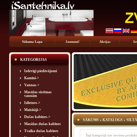
Sākuma Lapa
Jaunumi!
Akcijas
Iz
KATEGORIJAS
Izdevīgi piedāvājumi
Kamīni->
Vannas->
Masāžas sistēmas
vannām
Izlietnes->
Maisītāji->
Dušas kabīnes->
SĀKUMS
»
KATALOGS
»
SILT
Masāžas dušas kabīnes
Tvaika dušas kabīnes
Šajā kategorijā nav neviena produkt