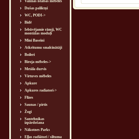
Vannas istabas mēbeles
Dušas paliktņi
WC, PODI->
Bidē
Iebūvējamie rāmji, WC
montāžas moduļi
Mini Baseini
Atkritumu smalcinātāji
Boileri
Biroja mēbeles->
Metāla durvis
Virtuves mēbeles
Apkure
Apkures radiatori->
Flīzes
Saunas / pirtis
Žogi
Santehnikas
izpārdošana
Nākotnes Parks
Eļļas radiātori / siltuma