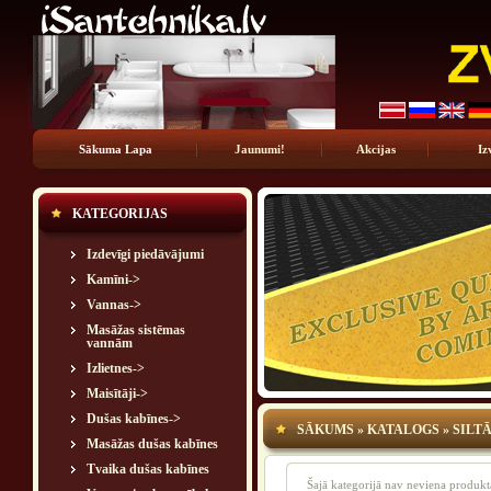
Sākuma Lapa
Jaunumi!
Akcijas
Iz
KATEGORIJAS
Izdevīgi piedāvājumi
Kamīni->
Vannas->
Masāžas sistēmas
vannām
Izlietnes->
Maisītāji->
Dušas kabīnes->
SĀKUMS
»
KATALOGS
»
SILT
Masāžas dušas kabīnes
Tvaika dušas kabīnes
Šajā kategorijā nav neviena produkt