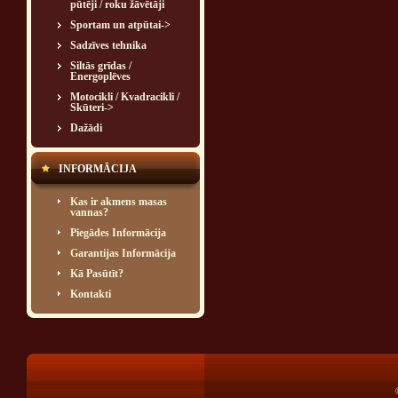
pūtēji / roku žāvētāji
Sportam un atpūtai->
Sadzīves tehnika
Siltās grīdas /
Energoplēves
Motocikli / Kvadracikli /
Skūteri->
Dažādi
INFORMĀCIJA
Kas ir akmens masas
vannas?
Piegādes Informācija
Garantijas Informācija
Kā Pasūtīt?
Kontakti
®