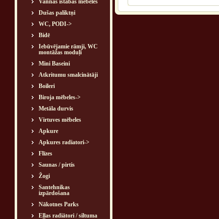
Vannas istabas mēbeles
Dušas paliktņi
WC, PODI->
Bidē
Iebūvējamie rāmji, WC
montāžas moduļi
Mini Baseini
Atkritumu smalcinātāji
Boileri
Biroja mēbeles->
Metāla durvis
Virtuves mēbeles
Apkure
Apkures radiatori->
Flīzes
Saunas / pirtis
Žogi
Santehnikas
izpārdošana
Nākotnes Parks
Eļļas radiātori / siltuma