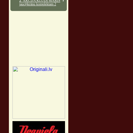
2
. AKCIJA KLUDI MARIS
jaucējkrānu komplektam 2