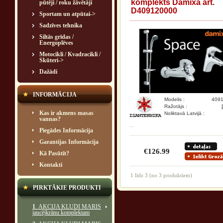
komplekts Damixa art.
pūtēji / roku žāvētāji
D409120000
Sportam un atpūtai->
Sadzīves tehnika
Siltās grīdas /
Energoplēves
Motocikli / Kvadracikli /
Skūteri->
Dažādi
INFORMĀCIJA
Modelis :
409
Ražotājs :
Kas ir akmens masas
Noliktavā Latvijā :
vannas?
...
Piegādes Informācija
Garantijas Informācija
€126.99
Kā Pasūtīt?
Kontakti
1
līdz
3
(no
3
produktiem)
PIRKTĀKIE PRODUKTI
1
. AKCIJA KLUDI MARIS
jaucējkrānu komplektam