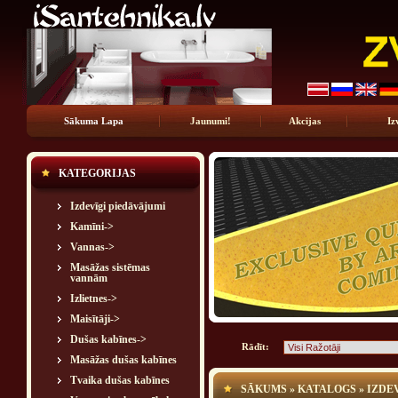
Sākuma Lapa
Jaunumi!
Akcijas
Iz
KATEGORIJAS
Izdevīgi piedāvājumi
Kamīni->
Vannas->
Masāžas sistēmas
vannām
Izlietnes->
Maisītāji->
Dušas kabīnes->
Rādīt:
Masāžas dušas kabīnes
Tvaika dušas kabīnes
SĀKUMS
»
KATALOGS
»
IZDE