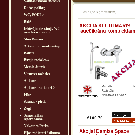
Vannas istabas mēbeles
Dušas paliktņi
1
līdz
3
(no
3
produktiem)
WC, PODI->
Bidē
AKCIJA KLUDI MARIS
Iebūvējamie rāmji, WC
jaucējkrānu komplektam
montāžas moduļi
Mini Baseini
Atkritumu smalcinātāji
Boileri
Biroja mēbeles->
Metāla durvis
Virtuves mēbeles
Apkure
Modelis :
Apkures radiatori->
Ražotājs :
Flīzes
Noliktavā Latvijā :
Saunas / pirtis
...
Žogi
Santehnikas
€106.70
izpārdošana
Nākotnes Parks
Akcija! Damixa Space
Eļļas radiātori / siltuma