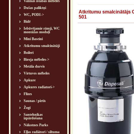
Vannas istabas mēbeles
Dušas paliktņi
Atkritumu smalcinātājs
WC, PODI->
501
Bidē
Iebūvējamie rāmji, WC
montāžas moduļi
Mini Baseini
Atkritumu smalcinātāji
Boileri
Biroja mēbeles->
Metāla durvis
Virtuves mēbeles
Apkure
Apkures radiatori->
Flīzes
Saunas / pirtis
Žogi
Santehnikas
izpārdošana
Nākotnes Parks
Eļļas radiātori / siltuma