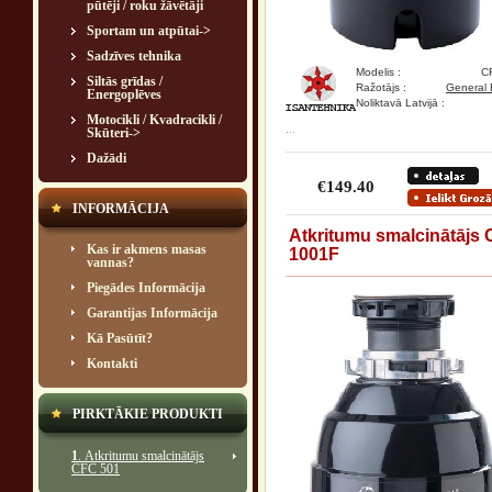
pūtēji / roku žāvētāji
Sportam un atpūtai->
Sadzīves tehnika
Modelis :
C
Siltās grīdas /
Ražotājs :
General E
Energoplēves
Noliktavā Latvijā :
Motocikli / Kvadracikli /
...
Skūteri->
Dažādi
€149.40
INFORMĀCIJA
Atkritumu smalcinātājs
Kas ir akmens masas
1001F
vannas?
Piegādes Informācija
Garantijas Informācija
Kā Pasūtīt?
Kontakti
PIRKTĀKIE PRODUKTI
1
. Atkritumu smalcinātājs
CFC 501