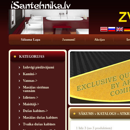
Sākuma Lapa
Jaunumi!
Akcijas
Iz
KATEGORIJAS
Izdevīgi piedāvājumi
Kamīni->
Vannas->
Masāžas sistēmas
vannām
Izlietnes->
Maisītāji->
Dušas kabīnes->
SĀKUMS
»
KATALOGS
»
ATKR
Masāžas dušas kabīnes
Tvaika dušas kabīnes
1
līdz
3
(no
3
produktiem)