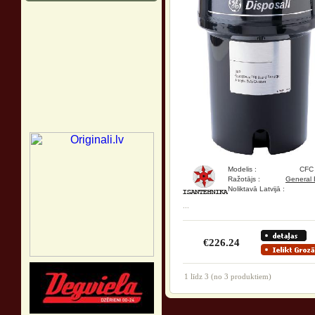
Modelis :
CFC
Ražotājs :
General E
Noliktavā Latvijā :
...
€226.24
1
līdz
3
(no
3
produktiem)