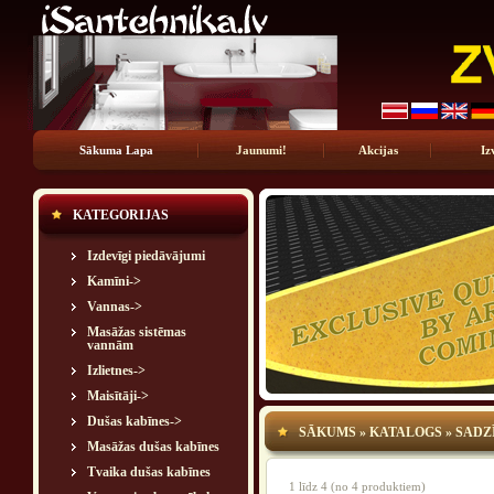
Sākuma Lapa
Jaunumi!
Akcijas
Iz
KATEGORIJAS
Izdevīgi piedāvājumi
Kamīni->
Vannas->
Masāžas sistēmas
vannām
Izlietnes->
Maisītāji->
Dušas kabīnes->
SĀKUMS
»
KATALOGS
»
SADZ
Masāžas dušas kabīnes
Tvaika dušas kabīnes
1
līdz
4
(no
4
produktiem)