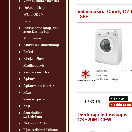
Vannas istabas mēbeles
Dušas paliktņi
Veļasmašīna Candy C2 
WC, PODI->
- 86S
Bidē
Iebūvējamie rāmji, WC
montāžas moduļi
Mini Baseini
Atkritumu smalcinātāji
Boileri
Biroja mēbeles->
Metāla durvis
Modelis :
C2 105
Virtuves mēbeles
Ražotājs :
Apkure
Noliktavā Latvijā :
Apkures radiatori->
...
Flīzes
Saunas / pirtis
€283.15
Žogi
Santehnikas
Divdurvju ledusskapis
izpārdošana
GSE20IBTCFW
Nākotnes Parks
Eļļas radiātori / siltuma