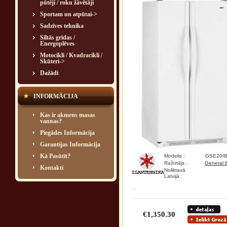
pūtēji / roku žāvētāji
Sportam un atpūtai->
Sadzīves tehnika
Siltās grīdas /
Energoplēves
Motocikli / Kvadracikli /
Skūteri->
Dažādi
INFORMĀCIJA
Kas ir akmens masas
vannas?
Piegādes Informācija
Garantijas Informācija
Kā Pasūtīt?
Modelis :
GSE20I
Ražotājs :
General E
Kontakti
Noliktavā
Latvijā :
...
€1,350.30