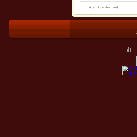
1
līdz
4
(no
4
produktiem)
®