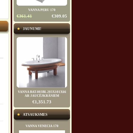
VANNA PERU 170
€361.41
€309.05
JAUNUMI!
VANNA BAT-803BL 203X101X66
AR JAUCĒJKRĀNIEM
€1,351.73
ATSAUKSMES
VANNA VENECIA 170