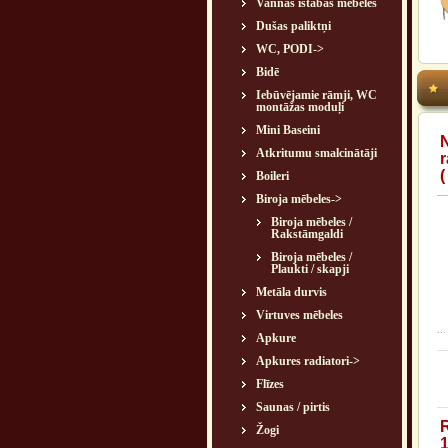
Vannas istabas mēbeles
Dušas paliktņi
WC, PODI->
Bidē
Iebūvējamie rāmji, WC
montāžas moduļi
Mini Baseini
Atkritumu smalcinātāji
(
Boileri
Biroja mēbeles
->
Biroja mēbeles /
Rakstāmgaldi
Biroja mēbeles /
Plaukti / skapji
Metāla durvis
Virtuves mēbeles
...
Apkure
Apkures radiatori->
Flīzes
Saunas / pirtis
Žogi