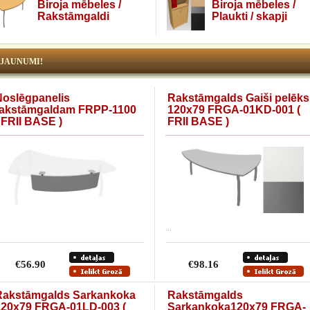
Biroja mēbeles /
Biroja mēbeles /
Rakstāmgaldi
Plaukti / skapji
JAUNUMI!
Noslēgpanelis
Rakstāmgalds Gaiši pelēks
rakstāmgaldam FRPP-1100
120x79 FRGA-01KD-001 (
 FRII BASE )
FRII BASE )
...
€56.90
€98.16
Rakstāmgalds Sarkankoka
Rakstāmgalds
120x79 FRGA-01LD-003 (
Sarkankoka120x79 FRGA-