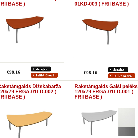
FRII BASE )
01KD-003 ( FRII BASE )
...
€98.16
€98.16
Rakstāmgalds Dižskabarža
Rakstāmgalds Gaiši pelēks
120x79 FRGA-01LD-002 (
120x79 FRGA-01LD-001 (
FRII BASE )
FRII BASE )