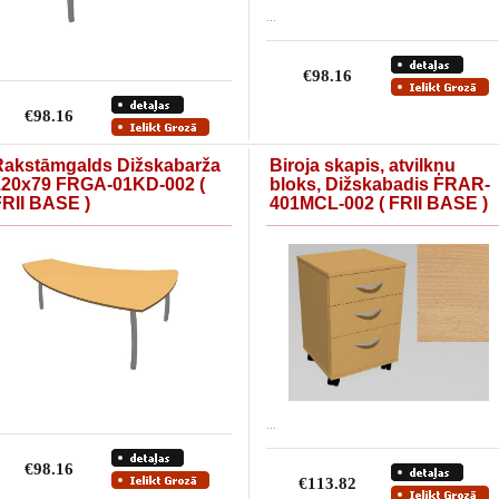
...
€98.16
€98.16
Rakstāmgalds Dižskabarža
Biroja skapis, atvilkņu
120x79 FRGA-01KD-002 (
bloks, Dižskabadis FRAR-
FRII BASE )
401MCL-002 ( FRII BASE )
...
€98.16
€113.82