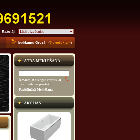
Ražotāji:
Iepirkumu Grozā: (
0 produkts/-i
)
ĀTRĀ MEKLĒŠANA
Izmantojat atslēgas vārdus lai
trastu vēlamo produktu.
Padziļinātā Meklēšana
AKCIJAS