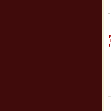
...
...