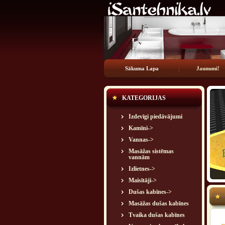
Sākuma Lapa
Jaunumi!
KATEGORIJAS
Izdevīgi piedāvājumi
Kamīni->
Vannas->
Masāžas sistēmas
vannām
Izlietnes->
Maisītāji->
Dušas kabīnes->
Masāžas dušas kabīnes
Tvaika dušas kabīnes