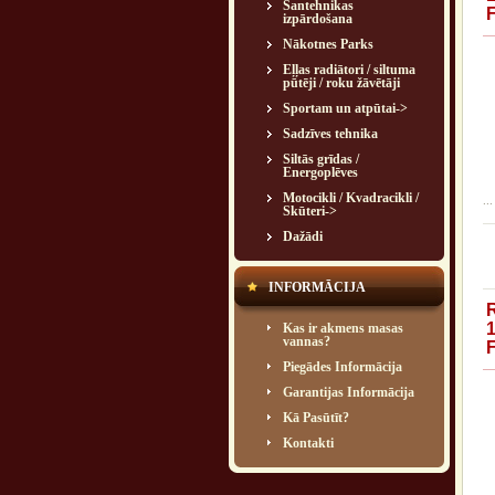
Santehnikas
izpārdošana
Nākotnes Parks
Eļļas radiātori / siltuma
pūtēji / roku žāvētāji
Sportam un atpūtai->
Sadzīves tehnika
Siltās grīdas /
Energoplēves
Motocikli / Kvadracikli /
...
Skūteri->
Dažādi
INFORMĀCIJA
Kas ir akmens masas
vannas?
Piegādes Informācija
Garantijas Informācija
Kā Pasūtīt?
Kontakti