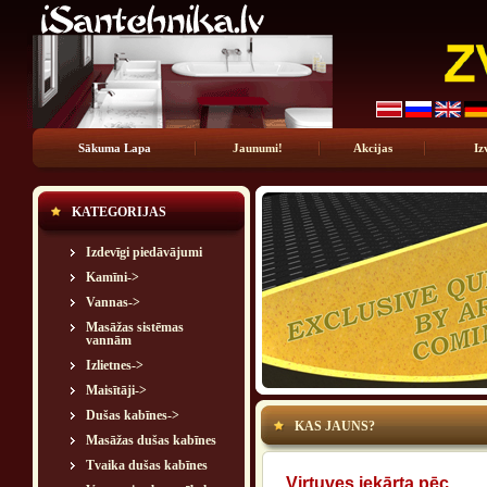
Sākuma Lapa
Jaunumi!
Akcijas
Iz
KATEGORIJAS
Izdevīgi piedāvājumi
Kamīni->
Vannas->
Masāžas sistēmas
vannām
Izlietnes->
Maisītāji->
Dušas kabīnes->
KAS JAUNS?
Masāžas dušas kabīnes
Tvaika dušas kabīnes
Virtuves iekārta pēc