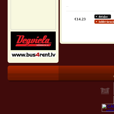
...
€14.23
®