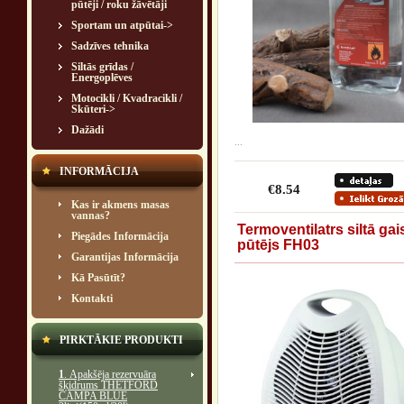
pūtēji / roku žāvētāji
Sportam un atpūtai->
Sadzīves tehnika
Siltās grīdas /
Energoplēves
Motocikli / Kvadracikli /
Skūteri->
Dažādi
...
INFORMĀCIJA
€8.54
Kas ir akmens masas
vannas?
Termoventilatrs siltā gai
Piegādes Informācija
pūtējs FH03
Garantijas Informācija
Kā Pasūtīt?
Kontakti
PIRKTĀKIE PRODUKTI
1
. Apakšēja rezervuāra
šķidrums THETFORD
CAMPA BLUE