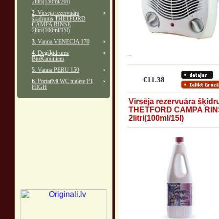
2litri(150ml/20l)
2
. Virsēja rezervuāra
šķidrums THETFORD
CAMPA RINSE
2litri(100ml/15l)
3
. Vanna VENECIA 170
4
. Degšķidrums
...
BioKamīniem
5
. Vanna PERU 150
€11.38
6
. Portatīvā WC tualete PT
HIGH
Virsēja rezervuāra šķid
THETFORD CAMPA RIN
2litri(100ml/15l)