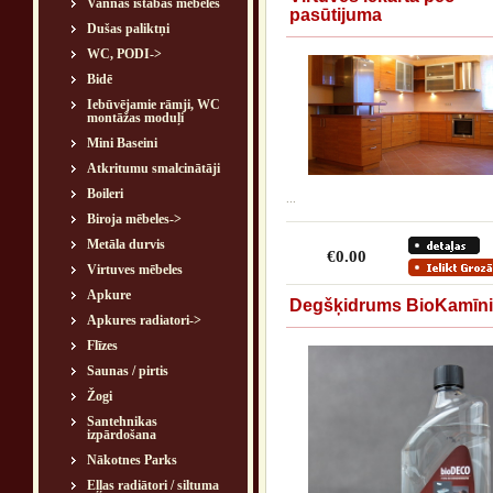
Vannas istabas mēbeles
pasūtijuma
Dušas paliktņi
WC, PODI->
Bidē
Iebūvējamie rāmji, WC
montāžas moduļi
Mini Baseini
Atkritumu smalcinātāji
Boileri
...
Biroja mēbeles->
Metāla durvis
€0.00
Virtuves mēbeles
Apkure
Degšķidrums BioKamīn
Apkures radiatori->
Flīzes
Saunas / pirtis
Žogi
Santehnikas
izpārdošana
Nākotnes Parks
Eļļas radiātori / siltuma