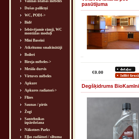
Vannas istabas mēbeles
pasūtijuma
Dušas paliktņi
WC, PODI->
Bidē
Iebūvējamie rāmji, WC
montāžas moduļi
Mini Baseini
Atkritumu smalcinātāji
Boileri
...
Biroja mēbeles->
Metāla durvis
€0.00
Virtuves mēbeles
Apkure
Degšķidrums BioKamīn
Apkures radiatori->
Flīzes
Saunas / pirtis
Žogi
Santehnikas
izpārdošana
Nākotnes Parks
Eļļas radiātori / siltuma