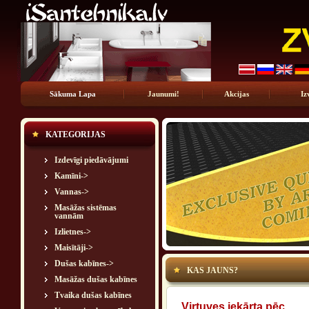
Sākuma Lapa
Jaunumi!
Akcijas
Iz
KATEGORIJAS
Izdevīgi piedāvājumi
Kamīni->
Vannas->
Masāžas sistēmas
vannām
Izlietnes->
Maisītāji->
Dušas kabīnes->
KAS JAUNS?
Masāžas dušas kabīnes
Tvaika dušas kabīnes
Virtuves iekārta pēc