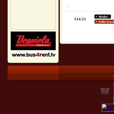
...
€14.23
®