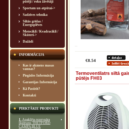
pūtēji / roku žāvētāji
Sportam un atpūtai->
Sadzīves tehnika
Siltās grīdas /
Energoplēves
Motocikli / Kvadracikli /
Skūteri->
Dažādi
...
INFORMĀCIJA
€8.54
Kas ir akmens masas
vannas?
Termoventilatrs siltā gai
Piegādes Informācija
pūtējs FH03
Garantijas Informācija
Kā Pasūtīt?
Kontakti
PIRKTĀKIE PRODUKTI
1
. Apakšēja rezervuāra
šķidrums THETFORD
CAMPA BLUE