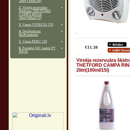
2litri(150ml/20l)
2
. Virsēja rezervuāra
šķidrums THETFORD
CAMPA RINSE
2litri(100ml/15l)
3
. Vanna VENECIA 170
4
. Degšķidrums
...
BioKamīniem
5
. Vanna PERU 150
€11.38
6
. Portatīvā WC tualete PT
HIGH
Virsēja rezervuāra šķid
THETFORD CAMPA RIN
2litri(100ml/15l)