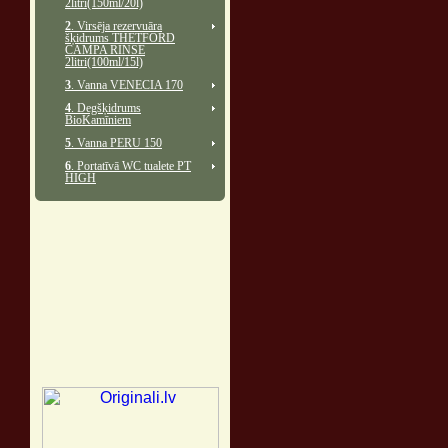
2litri(150ml/20l)
2
. Virsēja rezervuāra
šķidrums THETFORD
CAMPA RINSE
2litri(100ml/15l)
3
. Vanna VENECIA 170
4
. Degšķidrums
BioKamīniem
5
. Vanna PERU 150
6
. Portatīvā WC tualete PT
HIGH