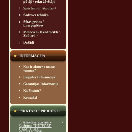
pūtēji / roku žāvētāji
Sportam un atpūtai->
Sadzīves tehnika
Siltās grīdas /
Energoplēves
Motocikli / Kvadracikli /
Skūteri->
Dažādi
INFORMĀCIJA
Kas ir akmens masas
vannas?
Piegādes Informācija
Garantijas Informācija
Kā Pasūtīt?
Kontakti
PIRKTĀKIE PRODUKTI
1
. Apakšēja rezervuāra
šķidrums THETFORD
CAMPA BLUE