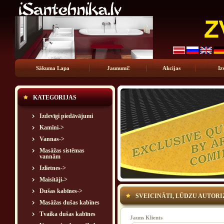
Sākuma Lapa
Jaunumi!
Akcijas
Iz
KATEGORIJAS
Izdevīgi piedāvājumi
Kamīni->
Vannas->
Masāžas sistēmas
vannām
Izlietnes->
Maisītāji->
Dušas kabīnes->
SVEICINĀTI, LŪDZU AUTORI
Masāžas dušas kabīnes
Tvaika dušas kabīnes
Jauns Klients