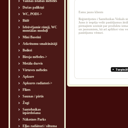
Vannas istabas mēbeles
Dušas paliktņi
Esmu jauns klients
WC, PODI->
Reģistrējoties i Santehnikas Veikals s
Bidē
Jums ir iespēja veikt pasūtījumus ātr
pirmajiem uzzināt par produktu izm
Iebūvējamie rāmji, WC
un jaunumiem, kā arī aplūkot visu ve
montāžas moduļi
pasūtījumu vēsturi.
Mini Baseini
Atkritumu smalcinātāji
Boileri
Biroja mēbeles->
Metāla durvis
Virtuves mēbeles
Apkure
Apkures radiatori->
Flīzes
Saunas / pirtis
Žogi
Santehnikas
izpārdošana
Nākotnes Parks
Eļļas radiātori / siltuma