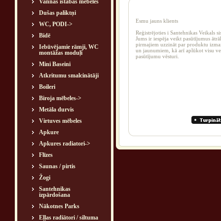
Vannas istabas mēbeles
Dušas paliktņi
Esmu jauns klients
WC, PODI->
Reģistrējoties i Santehnikas Veikals s
Bidē
Jums ir iespēja veikt pasūtījumus ātr
pirmajiem uzzināt par produktu izm
Iebūvējamie rāmji, WC
un jaunumiem, kā arī aplūkot visu ve
montāžas moduļi
pasūtījumu vēsturi.
Mini Baseini
Atkritumu smalcinātāji
Boileri
Biroja mēbeles->
Metāla durvis
Virtuves mēbeles
Apkure
Apkures radiatori->
Flīzes
Saunas / pirtis
Žogi
Santehnikas
izpārdošana
Nākotnes Parks
Eļļas radiātori / siltuma