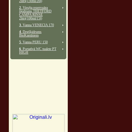
2litri(150ml/20l)
2
. Virsēja rezervuāra
šķidrums THETFORD
CAMPA RINSE
2litri(100ml/15l)
3
. Vanna VENECIA 170
4
. Degšķidrums
BioKamīniem
5
. Vanna PERU 150
6
. Portatīvā WC tualete PT
HIGH