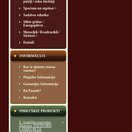
pūtēji / roku žāvētāji
Sportam un atpūtai->
Sadzīves tehnika
Siltās grīdas /
Energoplēves
Motocikli / Kvadracikli /
Skūteri->
Dažādi
INFORMĀCIJA
Kas ir akmens masas
vannas?
Piegādes Informācija
Garantijas Informācija
Kā Pasūtīt?
Kontakti
PIRKTĀKIE PRODUKTI
1
. Apakšēja rezervuāra
šķidrums THETFORD
CAMPA BLUE