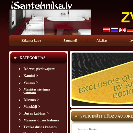
Sākuma Lapa
Jaunumi!
Akcijas
Iz
KATEGORIJAS
Izdevīgi piedāvājumi
Kamīni->
Vannas->
Masāžas sistēmas
vannām
Izlietnes->
Maisītāji->
Dušas kabīnes->
SVEICINĀTI, LŪDZU AUTORI
Masāžas dušas kabīnes
Tvaika dušas kabīnes
Jauns Klients