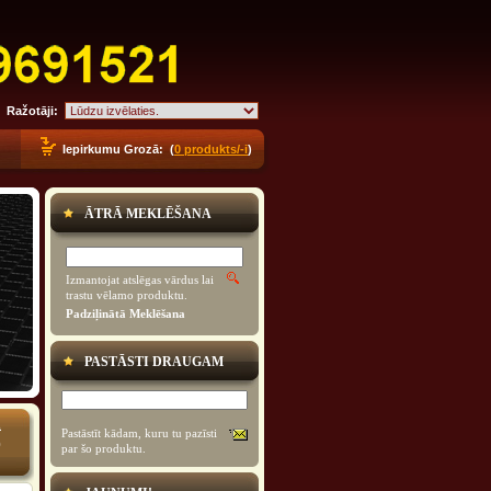
Ražotāji:
Iepirkumu Grozā: (
0 produkts/-i
)
ĀTRĀ MEKLĒŠANA
Izmantojat atslēgas vārdus lai
trastu vēlamo produktu.
Padziļinātā Meklēšana
PASTĀSTI DRAUGAM
0
Pastāstīt kādam, kuru tu pazīsti
0
par šo produktu.