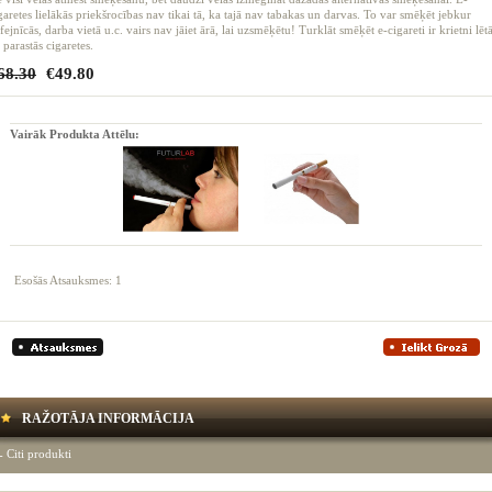
garetes lielākās priekšrocības nav tikai tā, ka tajā nav tabakas un darvas. To var smēķēt jebkur
fejnīcās, darba vietā u.c. vairs nav jāiet ārā, lai uzsmēķētu! Turklāt smēķēt e-cigareti ir krietni lēt
 parastās cigaretes.
68.30
€49.80
Vairāk Produkta Attēlu:
Esošās Atsauksmes: 1
RAŽOTĀJA INFORMĀCIJA
Citi produkti
-