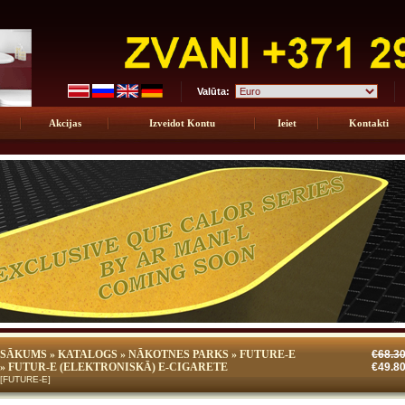
Valūta:
Akcijas
Izveidot Kontu
Ieiet
Kontakti
SĀKUMS
»
KATALOGS
»
NĀKOTNES PARKS
»
FUTURE-E
€68.3
» FUTUR-E (ELEKTRONISKĀ) E-CIGARETE
€49.8
[FUTURE-E]