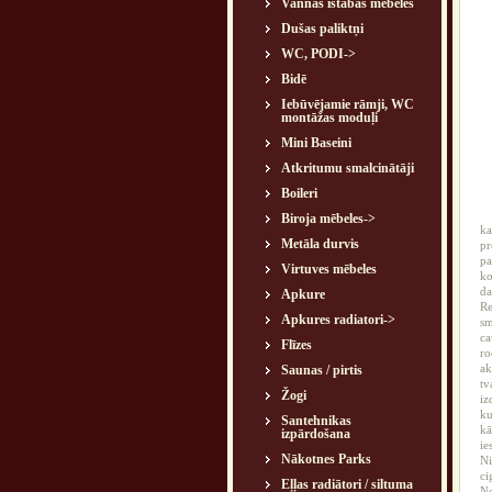
Vannas istabas mēbeles
Dušas paliktņi
WC, PODI->
Bidē
Iebūvējamie rāmji, WC
montāžas moduļi
Mini Baseini
Atkritumu smalcinātāji
Boileri
Biroja mēbeles->
ka
Metāla durvis
pr
pa
Virtuves mēbeles
ko
da
Apkure
Re
Apkures radiatori->
sm
ca
Flīzes
ro
ak
Saunas / pirtis
tv
Žogi
iz
ku
Santehnikas
kā
izpārdošana
ie
Nākotnes Parks
Ni
ci
Eļļas radiātori / siltuma
Ne