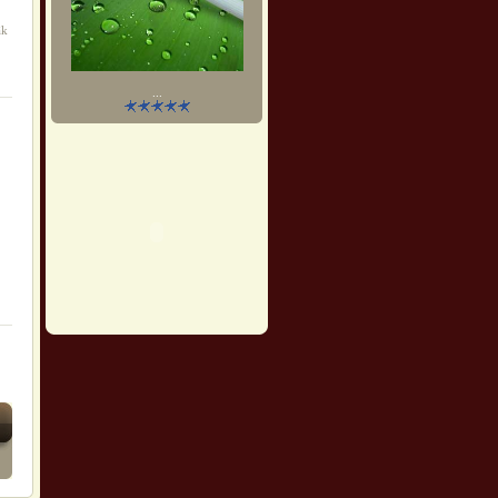
āk
...