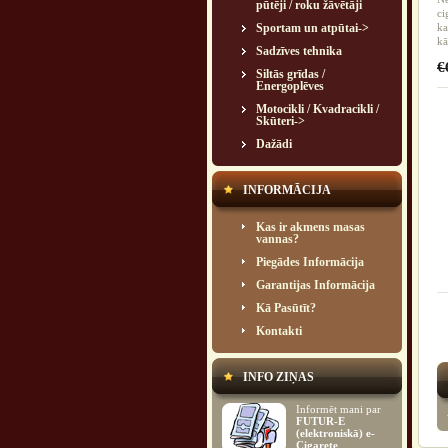
pūtēji / roku žāvētāji
ci
Sportam un atpūtai->
ka
kā
Sadzīves tehnika
€
Siltās grīdas /
Energoplēves
Motocikli / Kvadracikli /
Skūteri->
Dažādi
INFORMĀCIJA
Kas ir akmens masas
vannas?
Piegādes Informācija
Garantijas Informācija
Kā Pasūtīt?
Kontakti
INFO ZIŅAS
Informēt mani par
FUTUR-E
(elektroniskā) e-
Cigarete