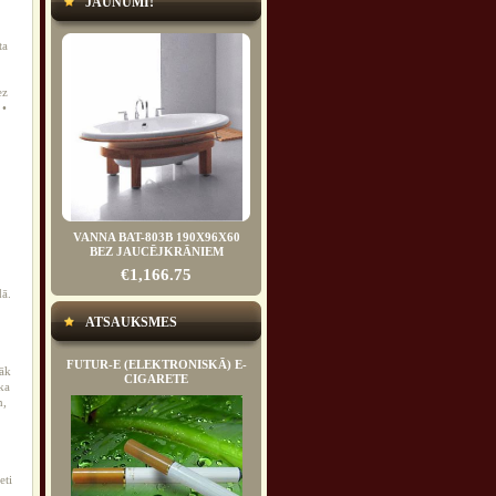
JAUNUMI!
ta
ez
 •
VANNA BAT-803B 190X96X60
BEZ JAUCĒJKRĀNIEM
€1,166.75
dā.
ATSAUKSMES
FUTUR-E (ELEKTRONISKĀ) E-
sāk
CIGARETE
ka
m,
.
eti