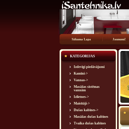
Sākuma Lapa
Jaunumi!
KATEGORIJAS
Izdevīgi piedāvājumi
Kamīni->
Vannas->
Masāžas sistēmas
vannām
Izlietnes->
Maisītāji->
Dušas kabīnes->
Masāžas dušas kabīnes
Tvaika dušas kabīnes