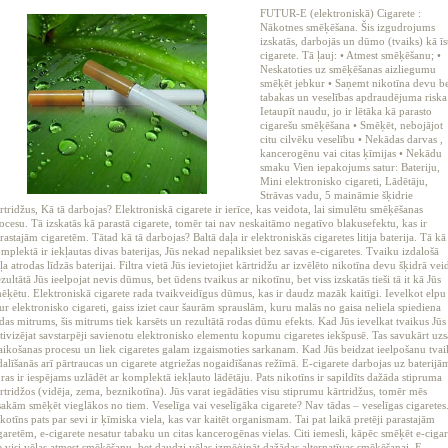
FUTUR-E (elektroniskā) Cigarete :
Nākotnes smēķēšana. Šis izgudrojums
izskatās, darbojās un dūmo (tvaiks) kā īs
cigarete. Tā ļauj: • Atmest smēķēšanu; •
Neskatoties uz smēķēšanas aizliegumu
smēķēt jebkur • Saņemt nikotīna devu b
tabakas un veselības apdraudējuma riska
Ietaupīt naudu, jo ir lētāka kā parasto
cigarešu smēķēšana • Smēķēt, nebojājot
citu cilvēku veselību • Nekādas darvas ,
kancerogēnu vai citas ķīmijas • Nekādu
smaku Vien iepakojums satur: Bateriju,
Mini elektronisko cigareti, Lādētāju,
Strāvas vadu, 5 maināmie šķidrie
rtridžus, Kā tā darbojas? Elektroniskā cigarete ir ierīce, kas veidota, lai simulētu smēķēšanas
ocesu. Tā izskatās kā parastā cigarete, tomēr tai nav neskaitāmo negatīvo blakusefektu, kas ir
rastajām cigaretēm. Tātad kā tā darbojas? Baltā daļa ir elektroniskās cigaretes litija baterija. Tā kā
mplektā ir iekļautas divas baterijas, Jūs nekad nepaliksiet bez savas e-cigaretes. Tvaiku izdalošā
ļa atrodas līdzās baterijai. Filtra vietā Jūs ievietojiet kārtridžu ar izvēlēto nikotīna devu šķidrā vei
zultātā Jūs ieelpojat nevis dūmus, bet ūdens tvaikus ar nikotīnu, bet viss izskatās tieši tā it kā Jūs
ēķētu. Elektroniskā cigarete rada tvaikveidīgus dūmus, kas ir daudz mazāk kaitīgi. Ievelkot elpu
ur elektronisko cigareti, gaiss iziet caur šaurām sprauslām, kuru malās no gaisa neliela spiediena
das mitrums, šis mitrums tiek karsēts un rezultātā rodas dūmu efekts. Kad Jūs ievelkat tvaikus Jūs
tivizējat savstarpēji savienotu elektronisko elementu kopumu cigaretes iekšpusē. Tas savukārt uz
aikošanas procesu un liek cigaretes galam izgaismoties sarkanam. Kad Jūs beidzat ieelpošanu tvai
dalīšanās arī pārtraucas un cigarete atgriežas nogaidīšanas režīmā. E-cigarete darbojas uz baterijā
ras ir iespējams uzlādēt ar komplektā iekļauto lādētāju. Pats nikotīns ir sapildīts dažāda stipruma
rtridžos (vidēja, zema, beznikotīna). Jūs varat iegādāties visu stiprumu kārtridžus, tomēr mēs
sakām smēķēt vieglākos no tiem. Veselīga vai veselīgāka cigarete? Nav tādas – veselīgas cigaretes
kotīns pats par sevi ir ķīmiska viela, kas var kaitēt organismam. Tai pat laikā pretēji parastajām
garetēm, e-cigarete nesatur tabaku un citas kancerogēnas vielas. Citi iemesli, kāpēc smēķēt e-cigar
 visi vēlas atmest smēķēšanu, bet daudzi vēlas izmēģināt dažādas alternatīvas smēķēšanai. E-