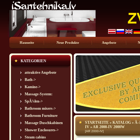
Hausseite
Neue Produkte
Angebote
N
KATEGORIEN
attraktive Angebote
Bath->
Kamine->
Massage-System:
SpÃ¼len->
Bathroom mixers->
Bathroom Furniture
STARTSEITE
»
KATALOG
»
Ã–
Massage Duschkabinen
IV
» AR 2000-IV 2000W
Shower Enclosures->
[AR 2000-IV]
Steam cabins