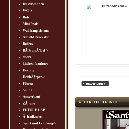
Duschwannen
WC->
Bide
Mini Pools
Wall hang sistems
Abfall-HÃ¤cksler
Boilers
BÃ¼romÃ¶bel->
doors
kitchen furniture
Heating
HeizkÃ¶rper->
Fliesen
Sauna
Ausverkauf
HERSTELLER INFO
ZÃ¤une
FUTURE LAB
Ã–lradiatoren
Sport und Erholung->