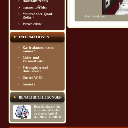
Haushaltstechnik
warmen BÃ¶den
MotorrÃ¤der. Quad.
Mehr Produkte
-
Roller->
Verschiedene
INFORMATIONEN
Kas ir akmens masas
vannas?
Liefer- und
Versandkosten
Privatsphäre und
Datenschutz
Unsere AGB's
Kontakt
BENACHRICHTIGUNGEN
Benachrichtigen Sie
mich über Aktuelles
zu diesem Artikel
AR 2000-IV 2000W