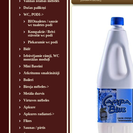
Vannas istabas mēbeles
Dušas paliktņi
WC, PODI
->
BIOtualetes / sausie
wc tualetes podi
Kompaktie / Brīvi
stāvošie wc podi
Piekaramie wc podi
Bidē
Iebūvējamie rāmji, WC
montāžas moduļi
Mini Baseini
Atkritumu smalcinātāji
Boileri
Biroja mēbeles->
Metāla durvis
Virtuves mēbeles
Apkure
Apkures radiatori->
Flīzes
Saunas / pirtis