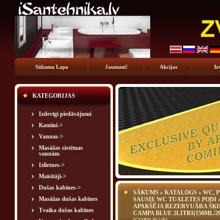
Sākuma Lapa
Jaunumi!
Akcijas
Iz
KATEGORIJAS
Izdevīgi piedāvājumi
Kamīni->
Vannas->
Masāžas sistēmas
vannām
Izlietnes->
Maisītāji->
Dušas kabīnes->
SĀKUMS
»
KATALOGS
»
WC, 
Masāžas dušas kabīnes
SAUSIE WC TUALETES PODI
APAKŠĒJA REZERVUĀRA ŠĶ
Tvaika dušas kabīnes
CAMPA BLUE 2LITRI(150ML/2
[CAMPA BLUE]