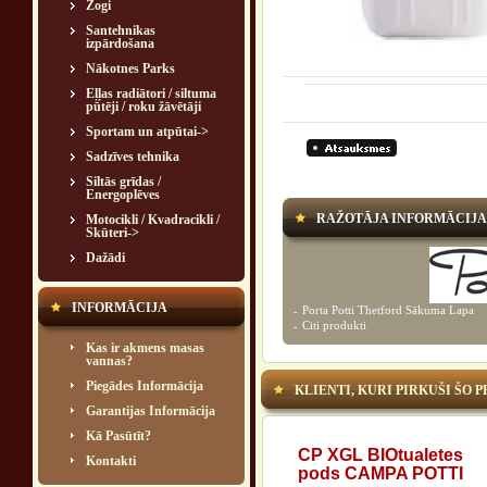
Žogi
Santehnikas
izpārdošana
Nākotnes Parks
Eļļas radiātori / siltuma
pūtēji / roku žāvētāji
Sportam un atpūtai->
Sadzīves tehnika
Siltās grīdas /
Energoplēves
RAŽOTĀJA INFORMĀCIJA
Motocikli / Kvadracikli /
Skūteri->
Dažādi
INFORMĀCIJA
Porta Potti Thetford Sākuma Lapa
-
Citi produkti
-
Kas ir akmens masas
vannas?
Piegādes Informācija
KLIENTI, KURI PIRKUŠI ŠO 
Garantijas Informācija
Kā Pasūtīt?
CP XGL BIOtualetes
Kontakti
pods CAMPA POTTI