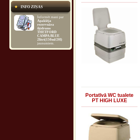
INFO ZIŅAS
Informēt mani par
Apakšēja
rezervuāra
šķidrums
THETFORD
CAMPA BLUE
2litri(150ml/20l)
jaunumiem.
Portatīvā WC tualete
PT HIGH LUXE