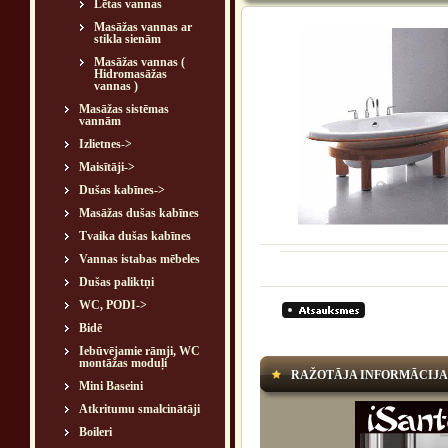
Lētas vannas
Masāžas vannas ar
stikla sienām
Masāžas vannas (
Hidromasāžas
vannas )
Masāžas sistēmas
vannām
Izlietnes->
Maisītāji->
Dušas kabīnes->
Masāžas dušas kabīnes
Tvaika dušas kabīnes
Vannas istabas mēbeles
Dušas paliktņi
WC, PODI->
Bidē
Iebūvējamie rāmji, WC
montāžas moduļi
RAŽOTĀJA INFORMĀCIJA
Mini Baseini
Atkritumu smalcinātāji
Boileri