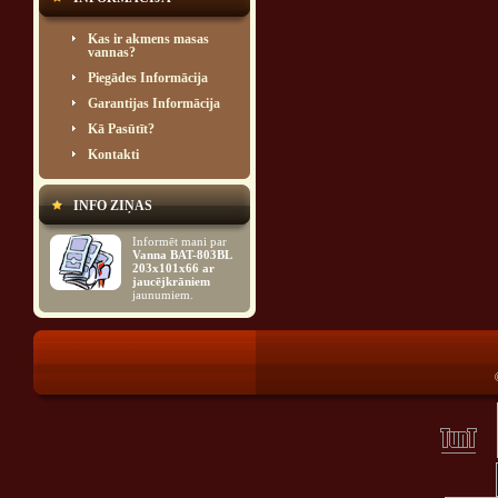
Kas ir akmens masas
vannas?
Piegādes Informācija
Garantijas Informācija
Kā Pasūtīt?
Kontakti
INFO ZIŅAS
Informēt mani par
Vanna BAT-803BL
203x101x66 ar
jaucējkrāniem
jaunumiem.
®