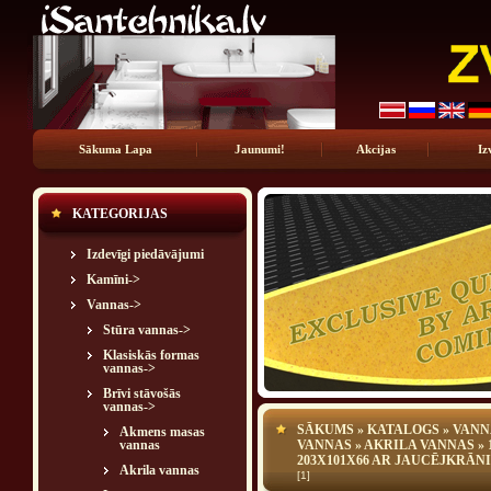
Sākuma Lapa
Jaunumi!
Akcijas
Iz
KATEGORIJAS
Izdevīgi piedāvājumi
Kamīni->
Vannas
->
Stūra vannas->
Klasiskās formas
vannas->
Brīvi stāvošās
vannas
->
SĀKUMS
»
KATALOGS
»
VANN
Akmens masas
vannas
VANNAS
»
AKRILA VANNAS
»
203X101X66 AR JAUCĒJKRĀN
Akrila vannas
[1]