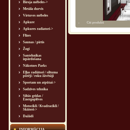
Biroja mēbeles->
Metāla durvis
Virtuves mēbeles
Apkure
Citi produkti
-
Apkures radiatori->
Flīzes
Saunas / pirtis
Žogi
Santehnikas
izpārdošana
Nākotnes Parks
Eļļas radiātori / siltuma
pūtēji / roku žāvētāji
Sportam un atpūtai->
Sadzīves tehnika
Siltās grīdas /
Energoplēves
Motocikli / Kvadracikli /
Skūteri->
Dažādi
INFORMĀCIJA