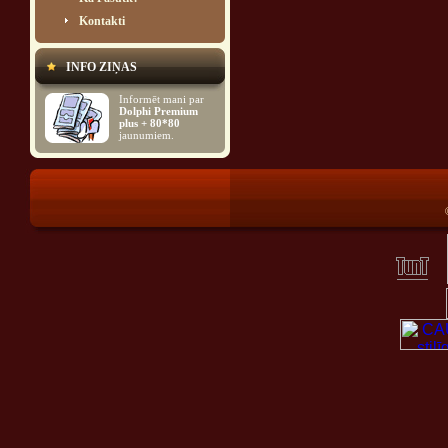
Kontakti
INFO ZIŅAS
Informēt mani par
Dolphi Premium
plus + 80*80
jaunumiem.
®