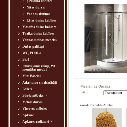
piecstūra kabīnes
Nišas durvis
Vannas sieniņas
Lētas dušas kabīnes
Masāžas dušas kabīnes
Tvaika dušas kabīnes
Vannas istabas mēbeles
Dušas paliktņi
WC, PODI->
Bidē
Iebūvējamie rāmji, WC
montāžas moduļi
Mini Baseini
Atkritumu smalcinātāji
Pieejamās Opcijas:
Boileri
Stikls:
Biroja mēbeles->
Metāla durvis
Vairāk Produkta Attēlu:
Virtuves mēbeles
Apkure
Apkures radiatori->