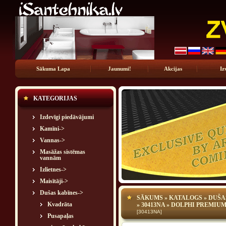
Sākuma Lapa
Jaunumi!
Akcijas
Iz
KATEGORIJAS
Izdevīgi piedāvājumi
Kamīni->
Vannas->
Masāžas sistēmas
vannām
Izlietnes->
Maisītāji->
Dušas kabīnes
->
SĀKUMS
»
KATALOGS
»
DUŠA
Kvadrāta
»
30413NA
» DOLPHI PREMIUM 
[30413NA]
Pusapaļas