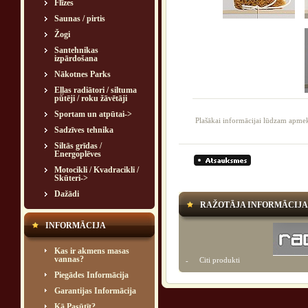
Flīzes
Saunas / pirtis
Žogi
Santehnikas
izpārdošana
Nākotnes Parks
Eļļas radiātori / siltuma
pūtēji / roku žāvētāji
Sportam un atpūtai->
Plašākai informācijai lūdzam apmek
Sadzīves tehnika
Siltās grīdas /
Energoplēves
Motocikli / Kvadracikli /
Skūteri->
Dažādi
RAŽOTĀJA INFORMĀCIJA
INFORMĀCIJA
Kas ir akmens masas
vannas?
Citi produkti
-
Piegādes Informācija
Garantijas Informācija
Kā Pasūtīt?